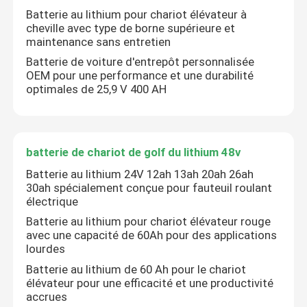
Batterie au lithium pour chariot élévateur à
cheville avec type de borne supérieure et
Visite d'usine
maintenance sans entretien
Batterie de voiture d'entrepôt personnalisée
OEM pour une performance et une durabilité
Contrôle de qualité
optimales de 25,9 V 400 AH
Demandez une citation
batterie de chariot de golf du lithium 48v
batterie au lithium de chariot élévateur
Batterie au lithium 24V 12ah 13ah 20ah 26ah
30ah spécialement conçue pour fauteuil roulant
électrique
Lithium électrique Ion Battery de chariot élévateur
Batterie au lithium pour chariot élévateur rouge
avec une capacité de 60Ah pour des applications
lourdes
Batterie de chariot élévateur au lithium-ion de 48 volts
Batterie au lithium de 60 Ah pour le chariot
élévateur pour une efficacité et une productivité
accrues
Batterie de camion de palette