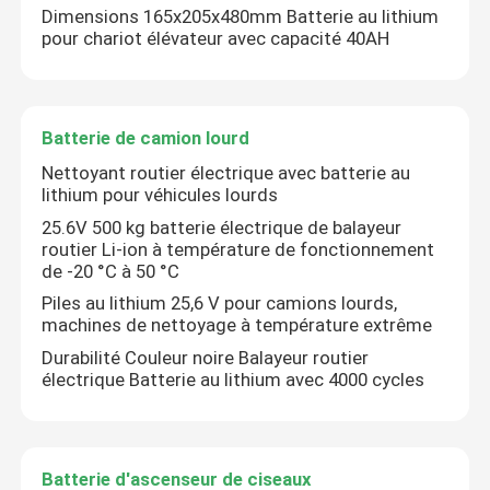
Dimensions 165x205x480mm Batterie au lithium
pour chariot élévateur avec capacité 40AH
Batterie électrique d'empileur
Batterie de transpalette électrique
Batterie de camion lourd
Nettoyant routier électrique avec batterie au
lithium pour véhicules lourds
Batterie de voiture d'entrepôt
25.6V 500 kg batterie électrique de balayeur
routier Li-ion à température de fonctionnement
batterie de chariot de golf du lithium 48v
de -20 °C à 50 °C
Piles au lithium 25,6 V pour camions lourds,
machines de nettoyage à température extrême
Batterie de camion lourd
Durabilité Couleur noire Balayeur routier
électrique Batterie au lithium avec 4000 cycles
Batterie d'ascenseur de ciseaux
Batterie d'ascenseur de ciseaux