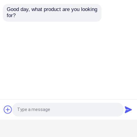
Good day, what product are you looking 
for?
Batterie d'ascenseur de ciseaux
Batterie électrique de levage à ciseaux
54.6V24AH
batterie au lithium de chariot élévateur
Batterie industrielle au lithium MHE pour chariot
élévateur 25.9V 400AH
Lithium électrique Ion Battery de chariot
élévateur
CBD20-WS TB80E batterie au lithium pour chariot
élévateur 48V 15AH