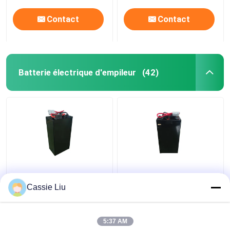
Contact
Contact
Batterie électrique d'empileur
(42)
Chargeur électrique au
Batteries au lithium
lithium Chargeur à
pour camions
Cassie Liu
batterie chariot
industriels de 48 V
élévateur 48V IP54
pour chariots
étanche
élévateurs électriques
5:37 AM
meilleur prix
meilleur prix
à charpente 15 kg