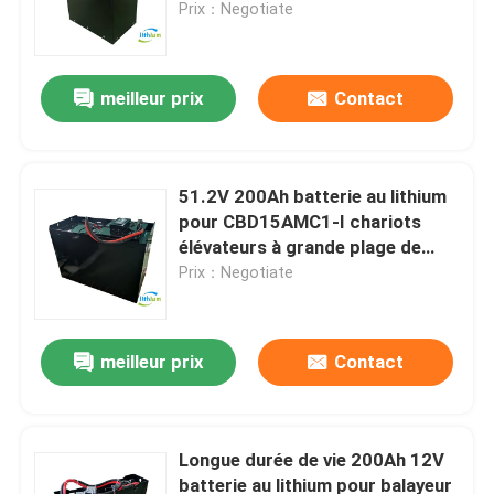
Prix：Negotiate
meilleur prix
Contact
51.2V 200Ah batterie au lithium
pour CBD15AMC1-I chariots
élévateurs à grande plage de
température
Prix：Negotiate
Maison
meilleur prix
Contact
Produits
Longue durée de vie 200Ah 12V
batterie au lithium pour balayeur
Au sujet de nous