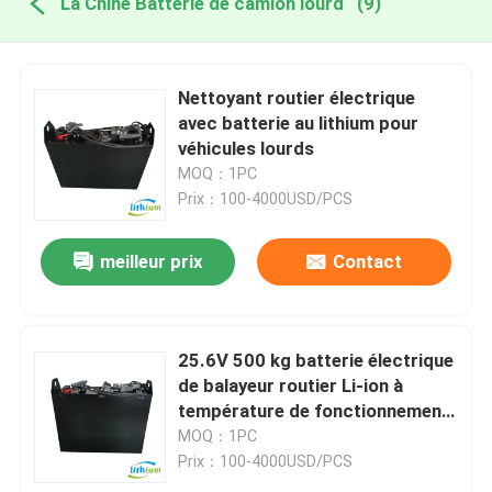
La Chine Batterie de camion lourd
(9)
Nettoyant routier électrique
avec batterie au lithium pour
véhicules lourds
MOQ：1PC
Prix：100-4000USD/PCS
meilleur prix
Contact
25.6V 500 kg batterie électrique
de balayeur routier Li-ion à
température de fonctionnement
de -20 °C à 50 °C
MOQ：1PC
Prix：100-4000USD/PCS