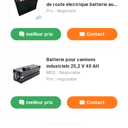
de route électrique batterie au
plomb acide
Prix：Negotiate
Visite d'usine
meilleur prix
Contact
Contrôle de qualité
Demandez une citation
Batterie pour camions
industriels 25,2 V 40 AH
batterie au lithium de chariot élévateur
MOQ：Négociable
Prix：negotiable
Lithium électrique Ion Battery de chariot élévateur
meilleur prix
Contact
Batterie de chariot élévateur au lithium-ion de 48 volts
Batterie de camion de palette