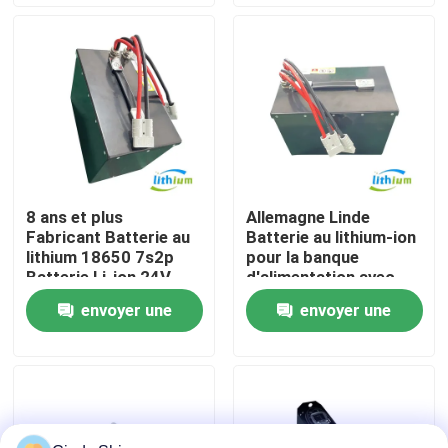
demande
demande
Visite d'usine
Contrôle de qualité
Demandez une citation
8 ans et plus
Allemagne Linde
Fabricant Batterie au
Batterie au lithium-ion
batterie au lithium de chariot élévateur
lithium 18650 7s2p
pour la banque
Batterie Li-ion 24V
d'alimentation avec
60ah
cellule au lithium Eve
envoyer une
envoyer une
Lithium électrique Ion Battery de chariot élévateur
demande
demande
Batterie de chariot élévateur au lithium-ion de 48 volts
Batterie de camion de palette