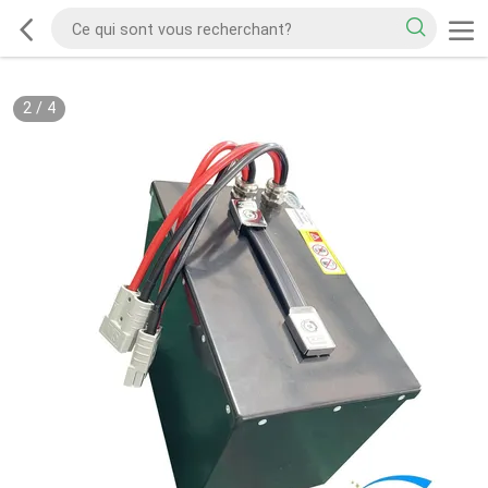
2
/
4