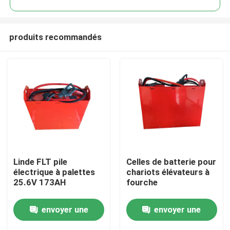
produits recommandés
Linde FLT pile
Celles de batterie pour
Maison
électrique à palettes
chariots élévateurs à
25.6V 173AH
fourche
Produits
envoyer une
envoyer une
Au sujet de nous