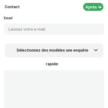
Contact
Après
Email
Sélectionnez des modèles une enquête
Prix ​​du produit
Min.order quantity
rapide:
Prélèvement d 'échantillons
Plus de détails