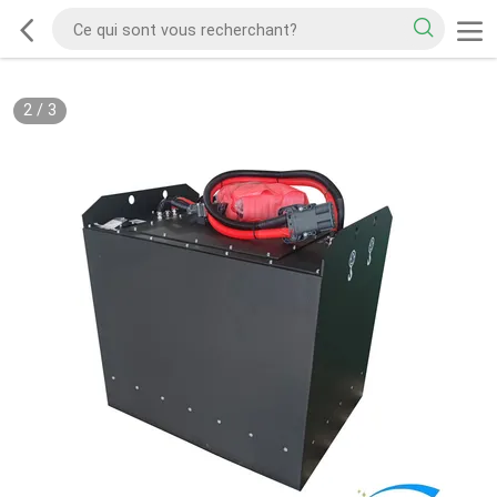
2
/
3