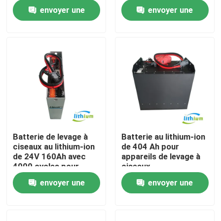
envoyer une
envoyer une
Visite d'usine
demande
demande
Contrôle de qualité
Demandez une citation
batterie au lithium de chariot élévateur
Batterie de levage à
Batterie au lithium-ion
ciseaux au lithium-ion
de 404 Ah pour
Lithium électrique Ion Battery de chariot élévateur
de 24V 160Ah avec
appareils de levage à
4000 cycles pour
ciseaux
équipement AGV
envoyer une
envoyer une
Batterie de chariot élévateur au lithium-ion de 48 volts
demande
demande
Batterie de camion de palette