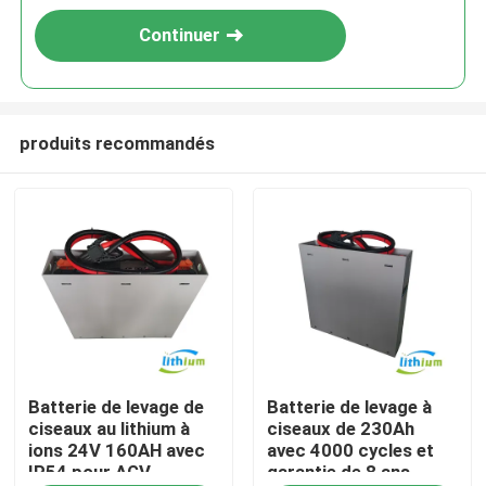
Continuer
produits recommandés
Maison
Batterie de levage de
Batterie de levage à
Produits
ciseaux au lithium à
ciseaux de 230Ah
ions 24V 160AH avec
avec 4000 cycles et
IP54 pour AGV
garantie de 8 ans
Au sujet de nous