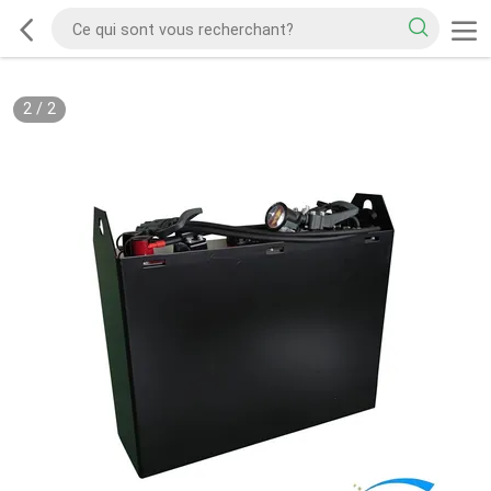
2
/
2