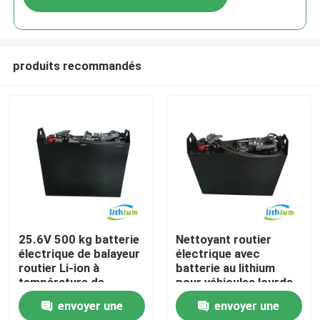
produits recommandés
Maison
25.6V 500 kg batterie
Nettoyant routier
électrique de balayeur
électrique avec
routier Li-ion à
batterie au lithium
Produits
température de
pour véhicules lourds
fonctionnement de
envoyer une
envoyer une
-20 °C à 50 °C
Au sujet de nous