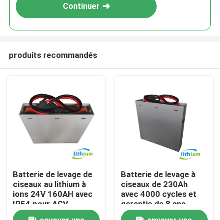
Continuer
produits recommandés
Maison
Batterie de levage de
Batterie de levage à
ciseaux au lithium à
ciseaux de 230Ah
Produits
ions 24V 160AH avec
avec 4000 cycles et
IP54 pour AGV
garantie de 8 ans
Au sujet de nous
envoyer une
envoyer une