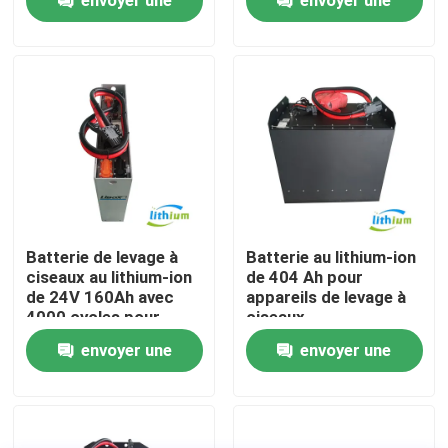
demande
demande
Visite d'usine
Contrôle de qualité
Demandez une citation
batterie au lithium de chariot élévateur
Batterie de levage à
Batterie au lithium-ion
ciseaux au lithium-ion
de 404 Ah pour
de 24V 160Ah avec
appareils de levage à
Lithium électrique Ion Battery de chariot élévateur
4000 cycles pour
ciseaux
équipement AGV
envoyer une
envoyer une
Batterie de chariot élévateur au lithium-ion de 48 volts
demande
demande
Batterie de camion de palette