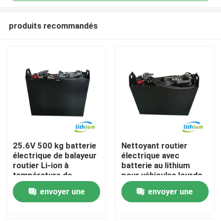
produits recommandés
25.6V 500 kg batterie
Nettoyant routier
électrique de balayeur
électrique avec
Maison
routier Li-ion à
batterie au lithium
température de
pour véhicules lourds
fonctionnement de
Produits
envoyer une
envoyer une
-20 °C à 50 °C
demande
demande
Au sujet de nous