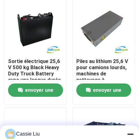
Visite d'usine
Contrôle de qualité
Demandez une citation
Sortie électrique 25,6
Piles au lithium 25,6 V
V 500 kg Black Heavy
pour camions lourds,
Duty Truck Battery
machines de
batterie au lithium de chariot élévateur
avec une longue durée
nettoyage à
de vie
température extrême
envoyer une
envoyer une
Lithium électrique Ion Battery de chariot élévateur
demande
demande
Batterie de chariot élévateur au lithium-ion de 48 volts
Cassie Liu
Batterie de camion de palette