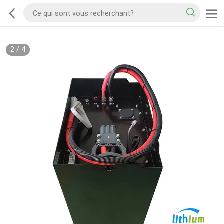
2
/
4