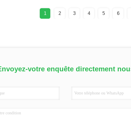
1
2
3
4
5
6
Envoyez-votre enquête directement nou