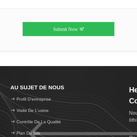
Submit Now
AU SUJET DE NOUS
He
Profil D'entreprise
Co
Visite De L'usine
Nou
lit
Contrôle De La Qualité
Plan Du Site