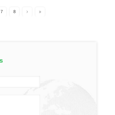
7
8
s