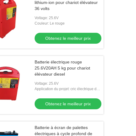
lithium-ion pour chariot élévateur
36 volts
Voltage: 25.6V
Couleur: Le rouge
Obtenez le meilleur prix
Batterie électrique rouge
25.6V20AH 5 kg pour chariot
élévateur diesel
Voltage: 25.6V
Application du projet: cric électrique de
palette
Obtenez le meilleur prix
Batterie à écran de palettes
électriques à cycle profond de