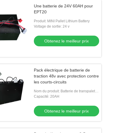
Une batterie de 24V 60AH pour
EPT20
Produit: MINI Pallet Lithium Battery
Voltage de sortie: 24 v
Obtenez le meilleur prix
Pack électrique de batterie de
traction 48v avec protection contre
les courts-circuits
Nom du produit: Batterie de transpalette
électrique
Capacité: 20AH
Obtenez le meilleur prix