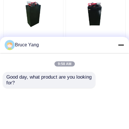
Chargeur électrique au
Batteries au lithium
lithium Chargeur à
pour camions
Bruce Yang
batterie chariot
industriels de 48 V
élévateur 48V IP54
pour chariots
étanche
élévateurs électriques
9:58 AM
meilleur prix
meilleur prix
à charpente 15 kg
Good day, what product are you looking 
for?
Contact
Contact
Regardez plus
Aperçu
Au sujet de nous
Contactez-nous