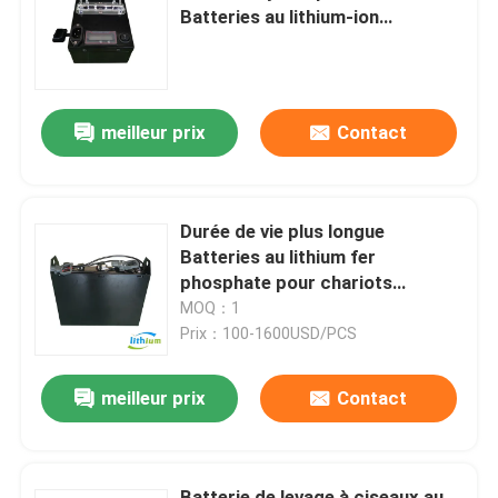
Batteries au lithium-ion
Chargement rapide Parfait pour
Visite d'usine
AGV
meilleur prix
Contact
Contrôle de qualité
Demandez une citation
Durée de vie plus longue
Batteries au lithium fer
batterie au lithium de chariot élévateur
phosphate pour chariots
élévateurs électriques, palettes,
MOQ：1
applications Agv
Prix：100-1600USD/PCS
Lithium électrique Ion Battery de chariot élévateur
meilleur prix
Contact
Batterie de chariot élévateur au lithium-ion de 48 volts
Batterie de camion de palette
Batterie de levage à ciseaux au