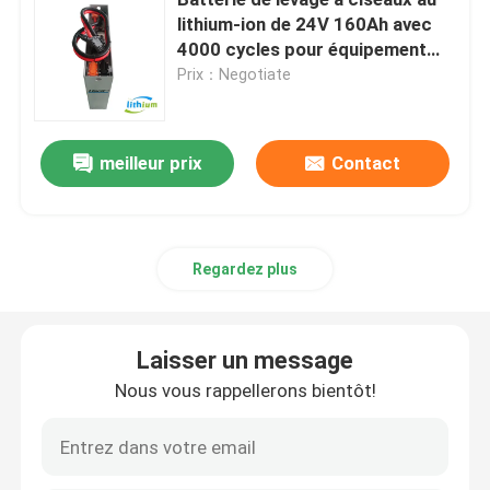
lithium-ion de 24V 160Ah avec
4000 cycles pour équipement
Batterie électrique d'empileur
AGV
Prix：Negotiate
Batterie de transpalette électrique
meilleur prix
Contact
Batterie de voiture d'entrepôt
batterie de chariot de golf du lithium 48v
Regardez plus
Batterie de camion lourd
Laisser un message
Nous vous rappellerons bientôt!
Batterie d'ascenseur de ciseaux