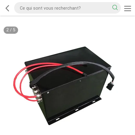
2
/
5