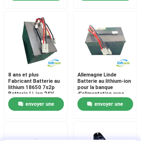
demande
demande
Visite d'usine
Contrôle de qualité
Demandez une citation
8 ans et plus
Allemagne Linde
batterie au lithium de chariot élévateur
Fabricant Batterie au
Batterie au lithium-ion
lithium 18650 7s2p
pour la banque
Batterie Li-ion 24V
d'alimentation avec
Lithium électrique Ion Battery de chariot élévateur
60ah
cellule au lithium Eve
envoyer une
envoyer une
demande
demande
Batterie de chariot élévateur au lithium-ion de 48 volts
Batterie de camion de palette