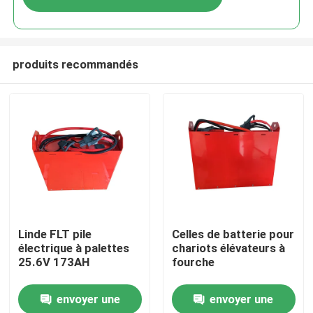
produits recommandés
Maison
Linde FLT pile
Celles de batterie pour
électrique à palettes
chariots élévateurs à
25.6V 173AH
fourche
Produits
envoyer une
envoyer une
Au sujet de nous