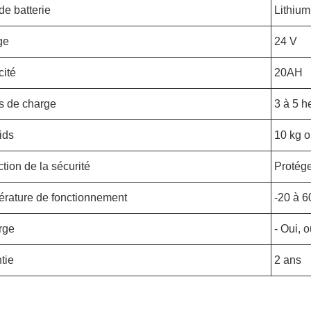
de batterie
Lithium
ge
24 V
ité
20AH
 de charge
3 à 5 h
ids
10 kg o
ction de la sécurité
Protég
rature de fonctionnement
-20 à 6
rge
- Oui, o
tie
2 ans