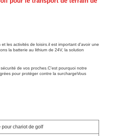
lf pour le transport de terrain de
t les activités de loisirs.il est important d'avoir une
ns la batterie au lithium de 24V, la solution
sécurité de vos proches.C'est pourquoi notre
ntégrées pour protéger contre la surchargeVous
e pour chariot de golf