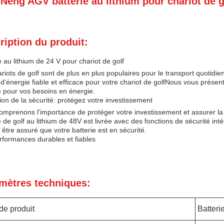
 Neng AGV batterie au lithium pour chariot de go
ription du produit:
e au lithium de 24 V pour chariot de golf
riots de golf sont de plus en plus populaires pour le transport quotidien e
d'énergie fiable et efficace pour votre chariot de golfNous vous présento
e pour vos besoins en énergie.
ion de la sécurité: protégez votre investissement
mprenons l'importance de protéger votre investissement et assurer la 
e de golf au lithium de 48V est livrée avec des fonctions de sécurité i
être assuré que votre batterie est en sécurité.
rformances durables et fiables
mètres techniques:
de produit
Batteri