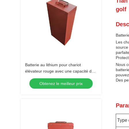
Tian
golf
Desc
Batteri
Les cha
source 
parfait
Protect
Nous co
Batterie au lithium pour chariot
batteri
élévateur rouge avec une capacité de
pouvez 
60Ah pour des applications lourdes
Des pe
Obtenez le meilleur prix
Para
Type 