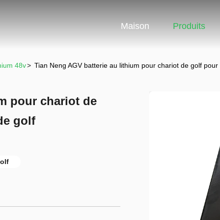
Maison
Produits
thium 48v
>
Tian Neng AGV batterie au lithium pour chariot de golf pour l
m pour chariot de
de golf
olf