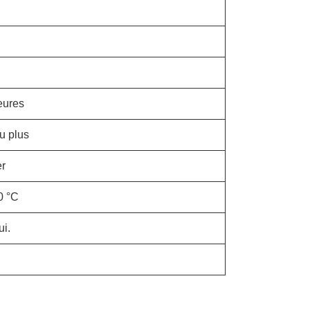
eures
u plus
er
0 °C
ui.