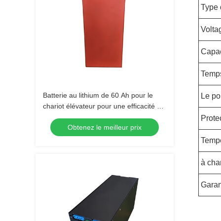
Type 
Volta
Capac
Temps
Batterie au lithium de 60 Ah pour le
Le po
chariot élévateur pour une efficacité et
une productivité accrues
Prote
Obtenez le meilleur prix
Tempé
à cha
Garan