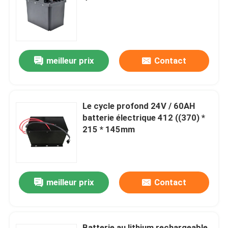
Visite d'usine
meilleur prix
Contact
Contrôle de qualité
Demandez une citation
Le cycle profond 24V / 60AH
batterie électrique 412 ((370) *
batterie au lithium de chariot élévateur
215 * 145mm
Lithium électrique Ion Battery de chariot élévateur
meilleur prix
Contact
Batterie de chariot élévateur au lithium-ion de 48 volts
Batterie de camion de palette
Batterie au lithium rechargeable