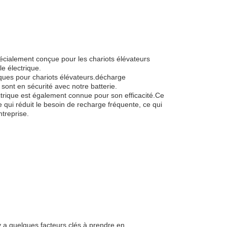
spécialement conçue pour les chariots élévateurs
le électrique.
triques pour chariots élévateurs.décharge
ont en sécurité avec notre batterie.
ectrique est également connue pour son efficacité.Ce
e qui réduit le besoin de recharge fréquente, ce qui
treprise.
l y a quelques facteurs clés à prendre en