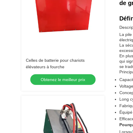
de g
Défin
Descrip
La pile
électri
La sécu
excessi
En plus
Celles de batterie pour chariots
qui sig
se trad
élévateurs à fourche
Princip
Obtenez le meilleur prix
Capaci
Voltag
Concep
Long cy
Fabriqu
Équipé 
Efficac
Pourqu
Lorsqu'