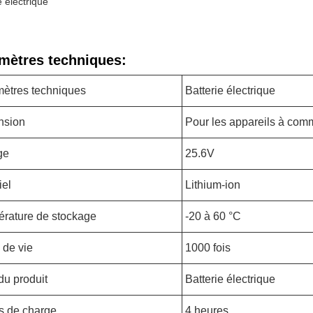
e électrique
mètres techniques:
ètres techniques
Batterie électrique
nsion
Pour les appareils à co
ge
25.6V
iel
Lithium-ion
rature de stockage
-20 à 60 °C
 de vie
1000 fois
u produit
Batterie électrique
 de charge
4 heures