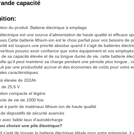
rande capacité
ition:
tion du produit: Batterie électrique à empilage
 électrique est une source d'alimentation de haute qualité et efficace 
ques.Cette batterie lithium-ion est le choix parfait pour vos besoins de pi
rité est toujours une priorité absolue quand il s'agit de batteries élec
veVous pouvez avoir confiance que votre équipement et vos employés s
 de sa capacité élevée et de sa longue durée de vie, cette batterie él
nifie qu'il peut maintenir sa charge pendant une période plus longue., c
uit par une productivité accrue et des économies de coûts pour votre en
ales caractéristiques:
té élevée de 202Ah
e de 25,6 V
tion compacte et légère
cle de vie de 1000 fois
é à partir de matériaux lithium-ion de haute qualité
de dispositifs de sécurité avancés
e avec faible taux d'autodécharge
oi choisir une pile électrique?
il s'agit de trouver la batterie électrique idéale pour votre entreprise, i