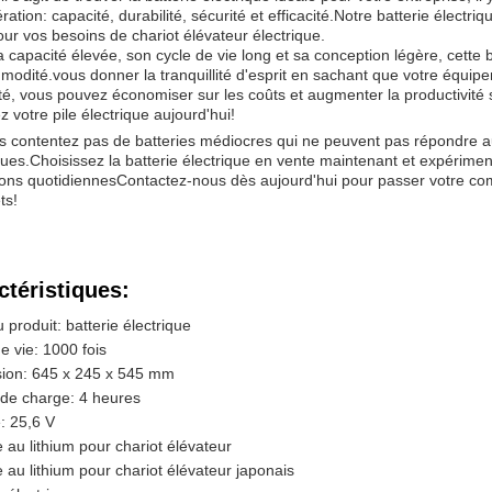
ration: capacité, durabilité, sécurité et efficacité.Notre batterie électri
our vos besoins de chariot élévateur électrique.
 capacité élevée, son cycle de vie long et sa conception légère, cette 
odité.vous donner la tranquillité d'esprit en sachant que votre équi
ité, vous pouvez économiser sur les coûts et augmenter la productivité su
 votre pile électrique aujourd'hui!
s contentez pas de batteries médiocres qui ne peuvent pas répondre a
ques.Choisissez la batterie électrique en vente maintenant et expériment
ions quotidiennesContactez-nous dès aujourd'hui pour passer votre co
ts!
ctéristiques:
produit: batterie électrique
e vie: 1000 fois
ion: 645 x 245 x 545 mm
de charge: 4 heures
: 25,6 V
e au lithium pour chariot élévateur
e au lithium pour chariot élévateur japonais