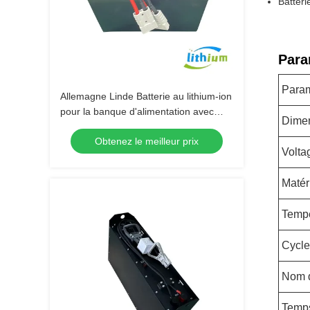
Batteri
Para
Param
Allemagne Linde Batterie au lithium-ion
pour la banque d'alimentation avec
Dime
cellule au lithium Eve
Obtenez le meilleur prix
Volta
Matér
Tempé
Cycle
Nom d
Temps