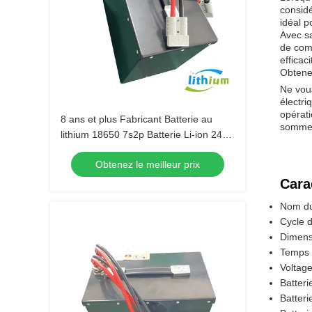
considé
idéal p
Avec sa
de comm
efficac
Obtenez
Ne vou
électri
opérat
8 ans et plus Fabricant Batterie au
somme
lithium 18650 7s2p Batterie Li-ion 24V
60ah
Obtenez le meilleur prix
Cara
Nom du 
Cycle d
Dimens
Temps 
Voltage
Batteri
Batteri