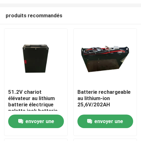
produits recommandés
51.2V chariot
Batterie rechargeable
élévateur au lithium
au lithium-ion
Maison
batterie électrique
25,6V/202AH
palette jack batterie
alimentation à longue
Produits
envoyer une
envoyer une
durée de vie
demande
demande
Au sujet de nous