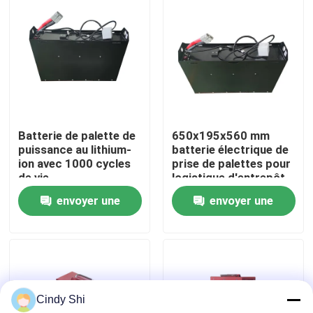
Visite d'usine
Contrôle de qualité
Demandez une citation
Batterie de palette de
650x195x560 mm
puissance au lithium-
batterie électrique de
ion avec 1000 cycles
prise de palettes pour
batterie au lithium de chariot élévateur
de vie
logistique d'entrepôt
650x195x560mm
envoyer une
envoyer une
Lithium électrique Ion Battery de chariot élévateur
demande
demande
Batterie de chariot élévateur au lithium-ion de 48 volts
Cindy Shi
Batterie de camion de palette