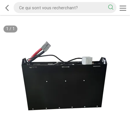
1
/
1