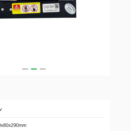
v
0x80x290mm