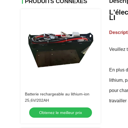
Descri
PRODUITS CONNEXES
L'éle
LI
Descript
Veuillez 
En plus d
lithium, p
pour char
Batterie rechargeable au lithium-ion
25,6V/202AH
travaille
Obtenez le meilleur prix