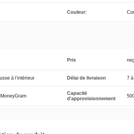
Couleur:
Cou
Prix
neg
sse à l'intérieur
Délai de livraison
7 à
Capacité
et MoneyGram
500
d'approvisionnement