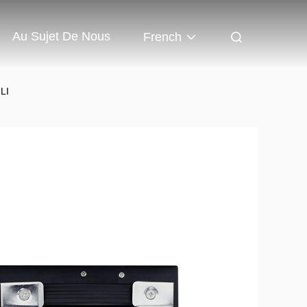
Au Sujet De Nous
French
LI