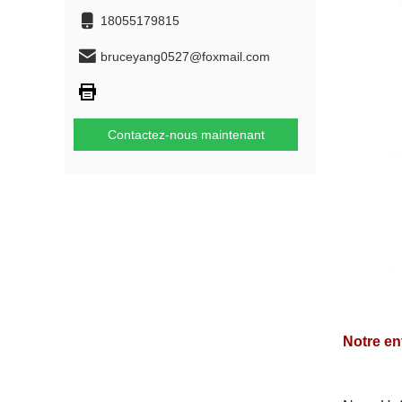
18055179815
bruceyang0527@foxmail.com
Contactez-nous maintenant
Notre en