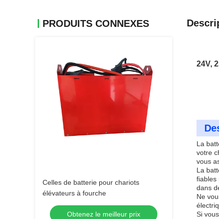
Descri
PRODUITS CONNEXES
24V, 2
Des
La batt
votre c
vous as
La batt
fiables
Celles de batterie pour chariots
dans de
élévateurs à fourche
Ne vous
électri
Obtenez le meilleur prix
Si vous