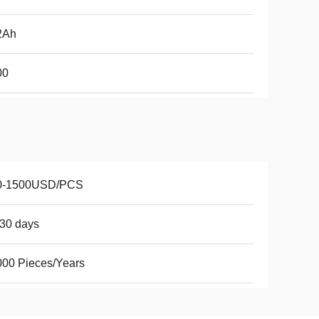
2Ah
00
0-1500USD/PCS
30 days
00 Pieces/Years