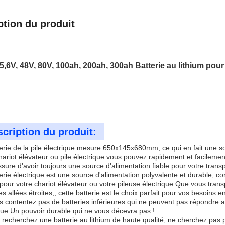
ption du produit
5,6V, 48V, 80V, 100ah, 200ah, 300ah Batterie au lithium pour
cription du produit:
erie de la pile électrique mesure 650x145x680mm, ce qui en fait une s
hariot élévateur ou pile électrique.vous pouvez rapidement et facilement 
sure d'avoir toujours une source d'alimentation fiable pour votre trans
erie électrique est une source d'alimentation polyvalente et durable, 
 pour votre chariot élévateur ou votre pileuse électrique.Que vous tra
s allées étroites,, cette batterie est le choix parfait pour vos besoins en
 contentez pas de batteries inférieures qui ne peuvent pas répondre a
que.Un pouvoir durable qui ne vous décevra pas.!
 recherchez une batterie au lithium de haute qualité, ne cherchez pas pl