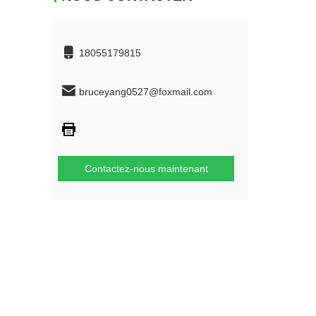
18055179815
bruceyang0527@foxmail.com
Contactez-nous maintenant