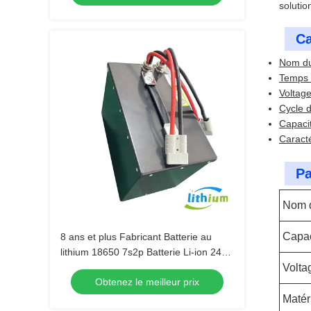
solutio
Ca
Nom du 
Temps 
Voltage
Cycle d
Capaci
Caracté
Pa
Nom d
Capac
8 ans et plus Fabricant Batterie au
lithium 18650 7s2p Batterie Li-ion 24V
60ah
Volta
Obtenez le meilleur prix
Matér