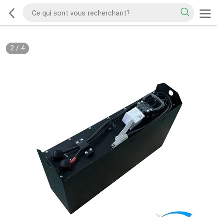
2
/
4