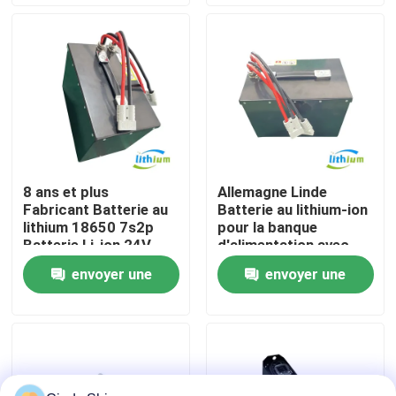
demande
demande
Visite d'usine
Contrôle de qualité
Demandez une citation
8 ans et plus
Allemagne Linde
Fabricant Batterie au
Batterie au lithium-ion
batterie au lithium de chariot élévateur
lithium 18650 7s2p
pour la banque
Batterie Li-ion 24V
d'alimentation avec
60ah
cellule au lithium Eve
envoyer une
envoyer une
Lithium électrique Ion Battery de chariot élévateur
demande
demande
Batterie de chariot élévateur au lithium-ion de 48 volts
Batterie de camion de palette