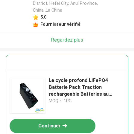
District, Hefei City, Anui Province,
China ,La Chine
5.0
Fournisseur vérifié
Regardez plus
Le cycle profond LiFePO4
Batterie Pack Traction
rechargeable Batteries au
lithium-ion pour chariots
MOQ： 1PC
élévateurs
Continuer