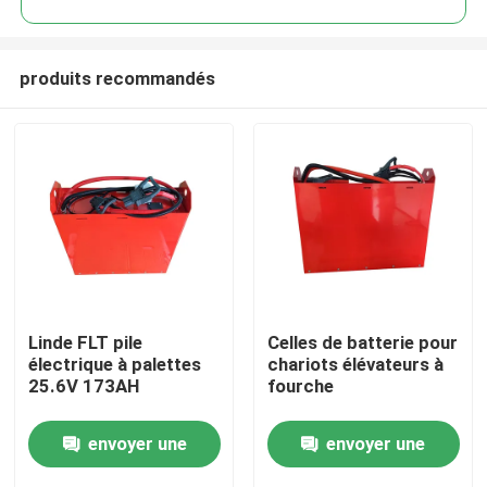
produits recommandés
Linde FLT pile
Celles de batterie pour
Maison
électrique à palettes
chariots élévateurs à
25.6V 173AH
fourche
Produits
envoyer une
envoyer une
Au sujet de nous