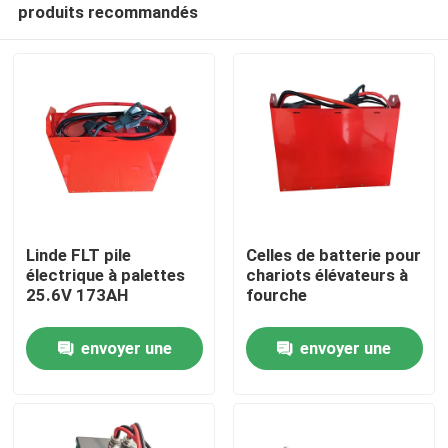
produits recommandés
Linde FLT pile
Celles de batterie pour
électrique à palettes
chariots élévateurs à
25.6V 173AH
fourche
Maison
envoyer une
envoyer une
Produits
demande
demande
Au sujet de nous