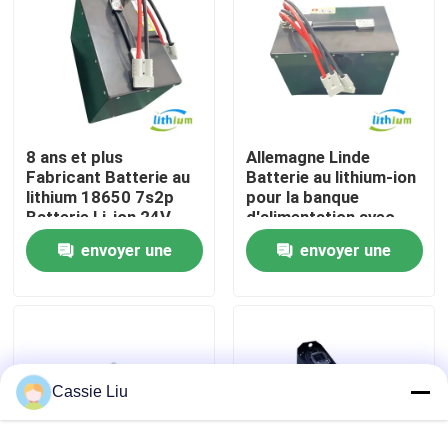
Visite d'usine
Contrôle de qualité
8 ans et plus
Allemagne Linde
Fabricant Batterie au
Batterie au lithium-ion
Demandez une citation
lithium 18650 7s2p
pour la banque
Batterie Li-ion 24V
d'alimentation avec
60ah
cellule au lithium Eve
batterie au lithium de chariot élévateur
envoyer une
envoyer une
demande
demande
Lithium électrique Ion Battery de chariot élévateur
Batterie de chariot élévateur au lithium-ion de 48 volts
Cassie Liu
Batterie de camion de palette