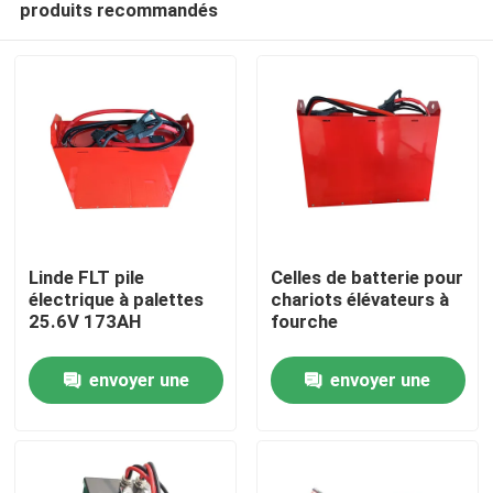
produits recommandés
Linde FLT pile
Celles de batterie pour
électrique à palettes
chariots élévateurs à
25.6V 173AH
fourche
Maison
envoyer une
envoyer une
Produits
demande
demande
Au sujet de nous