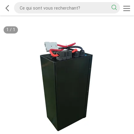
1
/
1