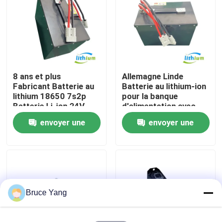
Visite d'usine
Contrôle de qualité
8 ans et plus
Allemagne Linde
Fabricant Batterie au
Batterie au lithium-ion
Demandez une citation
lithium 18650 7s2p
pour la banque
Batterie Li-ion 24V
d'alimentation avec
60ah
cellule au lithium Eve
envoyer une
envoyer une
batterie au lithium de chariot élévateur
demande
demande
Lithium électrique Ion Battery de chariot élévateur
Batterie de chariot élévateur au lithium-ion de 48 volts
Bruce Yang
Batterie de camion de palette