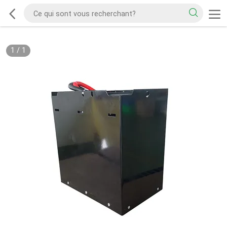
1
/
1