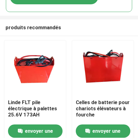
produits recommandés
Maison
Linde FLT pile
Celles de batterie pour
électrique à palettes
chariots élévateurs à
25.6V 173AH
fourche
Produits
envoyer une
envoyer une
Au sujet de nous