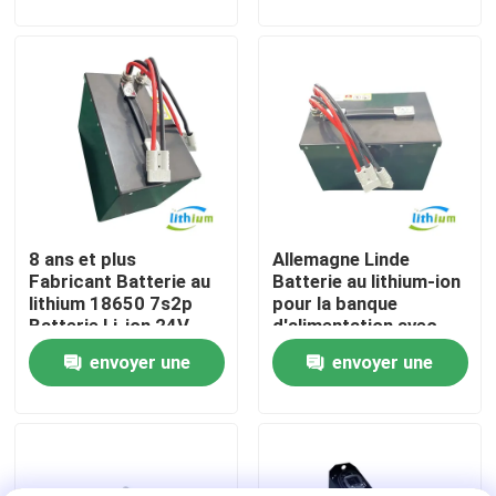
demande
demande
Visite d'usine
Contrôle de qualité
Demandez une citation
8 ans et plus
Allemagne Linde
batterie au lithium de chariot élévateur
Fabricant Batterie au
Batterie au lithium-ion
lithium 18650 7s2p
pour la banque
Batterie Li-ion 24V
d'alimentation avec
Lithium électrique Ion Battery de chariot élévateur
60ah
cellule au lithium Eve
envoyer une
envoyer une
demande
demande
Batterie de chariot élévateur au lithium-ion de 48 volts
Batterie de camion de palette