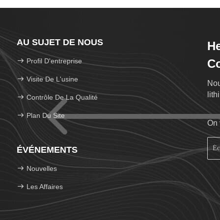
AU SUJET DE NOUS
He
Profil D'entreprise
Co
Visite De L'usine
Nou
lit
Contrôle De La Qualité
Plan Du Site
On 
ÉVÉNEMENTS
Nouvelles
Les Affaires