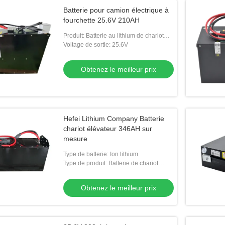
Batterie pour camion électrique à
fourchette 25.6V 210AH
Produit: Batterie au lithium de chariot
élévateur de la Chine
Voltage de sortie: 25.6V
Obtenez le meilleur prix
Hefei Lithium Company Batterie
chariot élévateur 346AH sur
mesure
Type de batterie: Ion lithium
Type de produit: Batterie de chariot
élévateur
Obtenez le meilleur prix