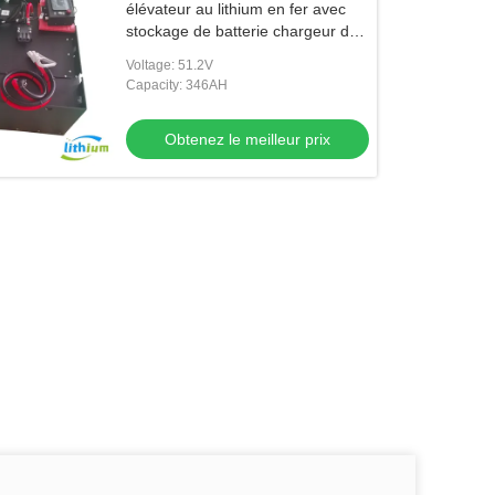
élévateur au lithium en fer avec
stockage de batterie chargeur de
batterie 830X630X465mm
Voltage: 51.2V
Capacity: 346AH
Obtenez le meilleur prix