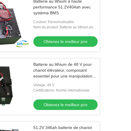
Batterie au lithium à haute
performance 51.2V404ah avec
système BMS
Couleur: Personnalisable
Nom du produit: Batterie au lithium pour
chariot élévateur
Obtenez le meilleur prix
Batterie au lithium de 48 V pour
chariot élévateur, composant
essentiel pour une manipulation
sûre et efficace des matériaux
Voltage: 48 V
Certifications: Norme internationale
Obtenez le meilleur prix
51.2V 346ah batterie de chariot