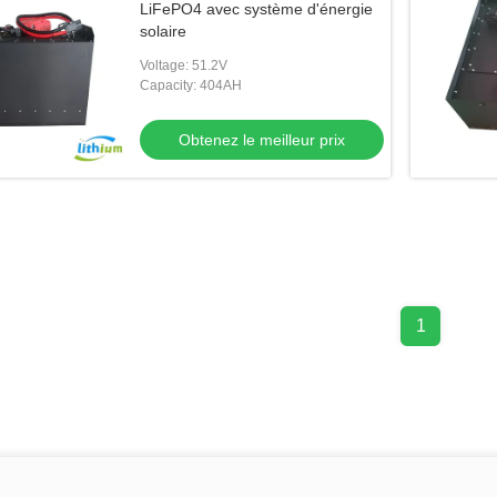
LiFePO4 avec système d'énergie
solaire
Voltage: 51.2V
Capacity: 404AH
Obtenez le meilleur prix
1