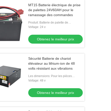
MT15 Batterie électrique de prise
de palettes 24V60AH pour le
ramassage des commandes
Produit: Batterie de palette de
l'Allemagne
Voltage: 24 v
Obtenez le meilleur prix
Sécurité Batterie de chariot
élévateur au lithium-ion de 48
volts résistant aux vibrations
Les dimensions: Pour les pièces
détachées:
Voltage: 48 v
Obtenez le meilleur prix