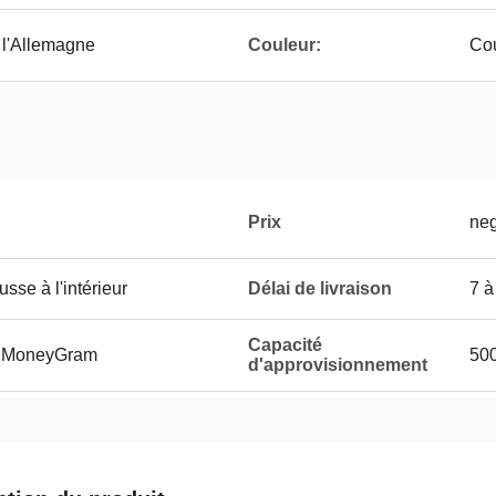
 l'Allemagne
Couleur:
Cou
Prix
neg
sse à l'intérieur
Délai de livraison
7 à
Capacité
et MoneyGram
500
d'approvisionnement