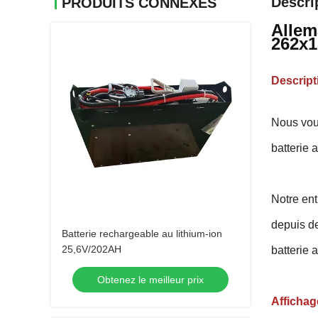
Descri
PRODUITS CONNEXES
Allem
262x
Descript
Nous vous
batterie 
Notre ent
depuis d
Batterie rechargeable au lithium-ion
25,6V/202AH
batterie 
Obtenez le meilleur prix
Affichag