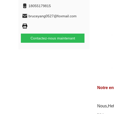
18055179815
bruceyang0527@foxmail.com
Contactez-nous maintenant
Notre en
Nous,
Hef