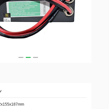
v
2x155x187mm