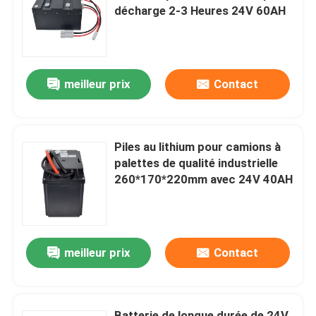
décharge 2-3 Heures 24V 60AH
Visite d'usine
meilleur prix
Contact
Contrôle de qualité
Demandez une citation
Piles au lithium pour camions à
palettes de qualité industrielle
batterie au lithium de chariot élévateur
260*170*220mm avec 24V 40AH
Lithium électrique Ion Battery de chariot élévateur
meilleur prix
Contact
Batterie de chariot élévateur au lithium-ion de 48 volts
Batterie de camion de palette
Batterie de longue durée de 24V