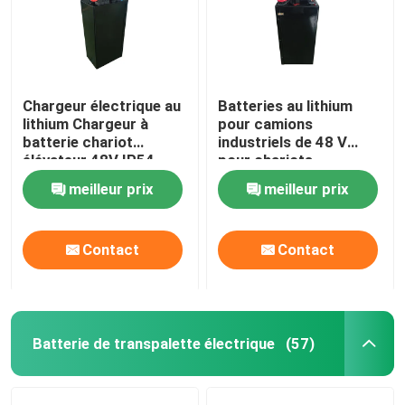
Chargeur électrique au
Batteries au lithium
lithium Chargeur à
pour camions
batterie chariot
industriels de 48 V
élévateur 48V IP54
pour chariots
étanche
élévateurs électriques
meilleur prix
meilleur prix
à charpente 15 kg
Contact
Contact
Batterie de transpalette électrique
(57)