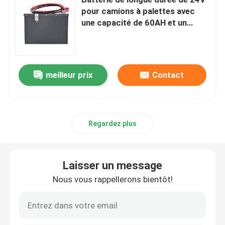
pour camions à palettes avec
une capacité de 60AH et un
Batterie électrique d'empileur
temps de décharge de 2-3
heures
Batterie de transpalette électrique
meilleur prix
Contact
Batterie de voiture d'entrepôt
batterie de chariot de golf du lithium 48v
Regardez plus
Batterie de camion lourd
Laisser un message
Nous vous rappellerons bientôt!
Batterie d'ascenseur de ciseaux