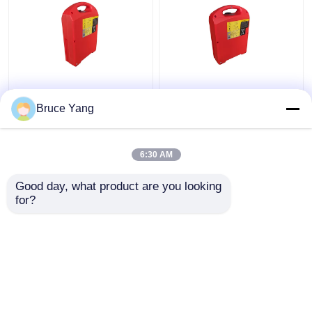
Batterie électrique à
L'équipement est
palettes au lithium-ion
équipé d'une batterie
Bruce Yang
pour chariot élévateur
électrique de type
36 volts
Lifepo4
6:30 AM
meilleur prix
meilleur prix
Good day, what product are you looking 
for?
Contact
Contact
Regardez plus
Aperçu
Au sujet de nous
Contactez-nous