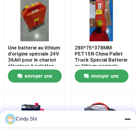
Visite d'usine
Contrôle de qualité
Une batterie au lithium
280*75*378MM
d'origine spéciale 24V
PET15N China Pallet
Demandez une citation
36AH pour le chariot
Truck Spécial Batterie
élévateur à palettes
au lithium originale
PET15N
24V 36AH
batterie au lithium de chariot élévateur
envoyer une
envoyer une
demande
demande
Lithium électrique Ion Battery de chariot élévateur
Batterie de chariot élévateur au lithium-ion de 48 volts
Cindy Shi
Batterie de camion de palette