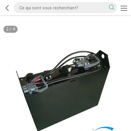
2
/
4