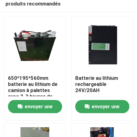
produits recommandés
650*195*560mm
Batterie au lithium
batterie au lithium de
rechargeable
camion à palettes
24V/20AH
avec 2-3 heures de
Maison
temps de décharge
envoyer une
envoyer une
pour les opérations
Produits
demande
demande
Au sujet de nous