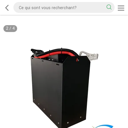
2
/
4