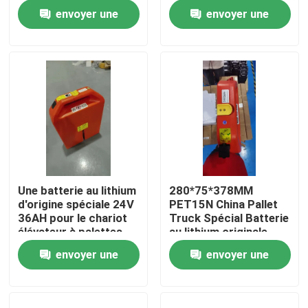
temps de décharge
envoyer une
envoyer une
pour les opérations
Visite d'usine
demande
demande
Contrôle de qualité
Demandez une citation
batterie au lithium de chariot élévateur
Une batterie au lithium
280*75*378MM
d'origine spéciale 24V
PET15N China Pallet
Lithium électrique Ion Battery de chariot élévateur
36AH pour le chariot
Truck Spécial Batterie
élévateur à palettes
au lithium originale
PET15N
24V 36AH
envoyer une
envoyer une
Batterie de chariot élévateur au lithium-ion de 48 volts
demande
demande
Batterie de camion de palette