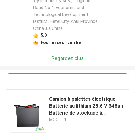
Yiyan Industry Area, Qingluan
Road No.4, Economic and
Technological Development
District, Hefei City, Anui Province,
China ,La Chine
5.0
Fournisseur vérifié
Regardez plus
Camion à palettes électrique
Batterie au lithium 25,6 V 346ah
Batterie de stockage à
empilement électrique
MOQ： 1
645X292X615 mm