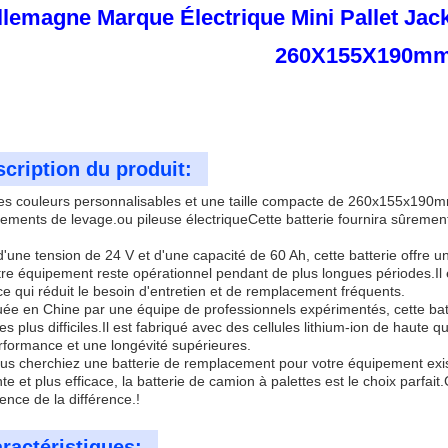
llemagne Marque Électrique Mini Pallet Jack
260X155X190m
cription du produit:
s couleurs personnalisables et une taille compacte de 260x155x190mm, 
ements de levage.ou pileuse électriqueCette batterie fournira sûrement
'une tension de 24 V et d'une capacité de 60 Ah, cette batterie offre 
re équipement reste opérationnel pendant de plus longues périodes.Il 
 ce qui réduit le besoin d'entretien et de remplacement fréquents.
ée en Chine par une équipe de professionnels expérimentés, cette batt
 les plus difficiles.Il est fabriqué avec des cellules lithium-ion de haute 
rformance et une longévité supérieures.
us cherchiez une batterie de remplacement pour votre équipement exis
te et plus efficace, la batterie de camion à palettes est le choix parfai
ience de la différence.!
ractéristiques: