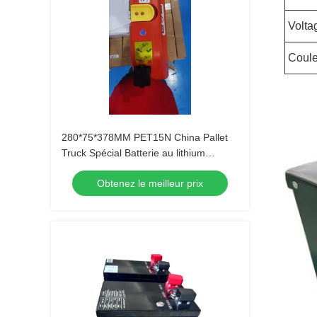
Volta
Coule
280*75*378MM PET15N China Pallet
Truck Spécial Batterie au lithium
originale 24V 36AH
Obtenez le meilleur prix