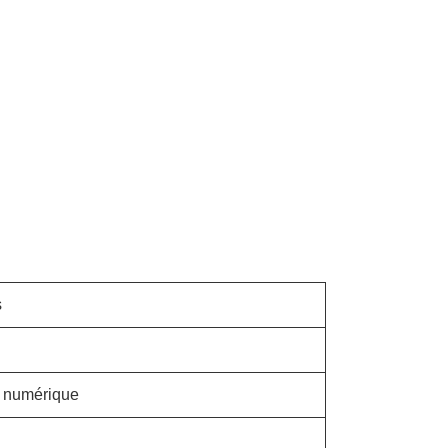
s
e numérique