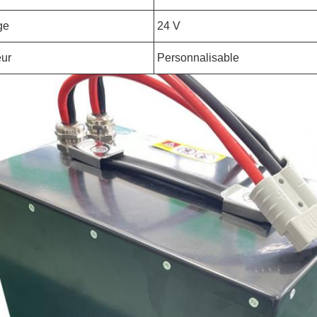
ge
24 V
ur
Personnalisable