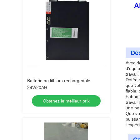
A
Des
Avec de
d'équip
travail.
Dotée d
Batterie au lithium rechargeable
que vot
24V/20AH
fiable,
Fabriqu
Obtenez le meilleur prix
travail
une pe
Que vo
puissan
l'expér
Ca