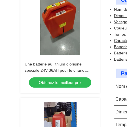
Nom du 
Dimens
Voltage
Couleu
Temps 
Caracté
Batteri
Batteri
Batteri
Une batterie au lithium d'origine
spéciale 24V 36AH pour le chariot
Pa
élévateur à palettes PET15N
Obtenez le meilleur prix
Nom d
Capac
Dime
Temp