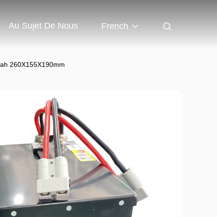
Au Sujet De Nous
French
V 60ah 260X155X190mm