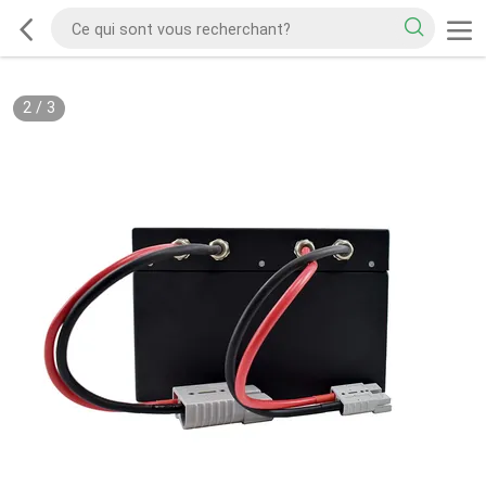
2
/
3