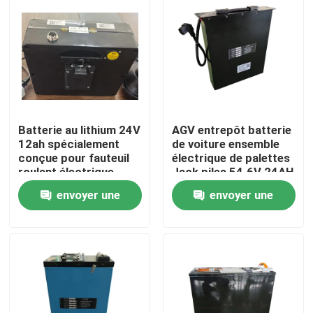
Batterie au lithium 24V
AGV entrepôt batterie
12ah spécialement
de voiture ensemble
conçue pour fauteuil
électrique de palettes
roulant électrique
Jack piles 54.6V 24AH
envoyer une
envoyer une
Maison
demande
demande
Produits
Au sujet de nous