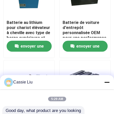
Visite d'usine
Batterie au lithium
Batterie de voiture
pour chariot élévateur
d'entrepôt
Contrôle de qualité
à cheville avec type de
personnalisée OEM
borne supérieure et
pour une performance
maintenance sans
et une durabilité
envoyer une
envoyer une
Demandez une citation
entretien
optimales de 25,9 V
400 AH
demande
demande
batterie au lithium de chariot élévateur
Lithium électrique Ion Battery de chariot élévateur
Cassie Liu
Batterie de chariot élévateur au lithium-ion de 48 volts
5:29 AM
Good day, what product are you looking 
Batterie de camion de palette
750x170x570mm
Pack de batterie au