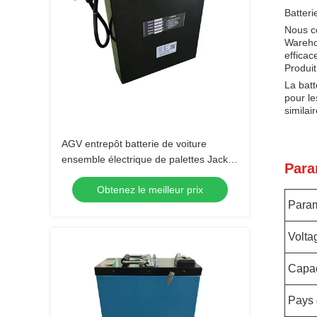
Batteri
Nous co
Warehou
efficac
Produit
La batt
pour le
similai
AGV entrepôt batterie de voiture
ensemble électrique de palettes Jack
Para
piles 54.6V 24AH
Obtenez le meilleur prix
Param
Volta
Capac
Pays 