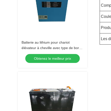
Compa
Coule
Produ
Les d
Batterie au lithium pour chariot
élévateur à cheville avec type de borne
supérieure et maintenance sans
Obtenez le meilleur prix
entretien