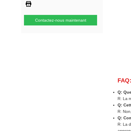
Contactez-nous maintenant
FAQ
Q: Que
R: La 
Q: Cet
R: Non,
Q: Com
R: La d
appropr