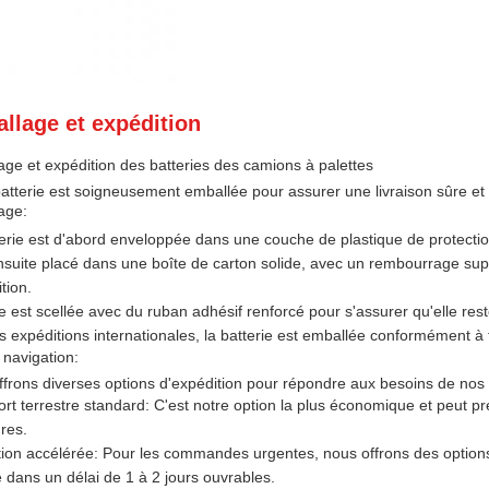
llage et expédition
ge et expédition des batteries des camions à palettes
atterie est soigneusement emballée pour assurer une livraison sûre et 
age:
erie est d'abord enveloppée dans une couche de plastique de protection
ensuite placé dans une boîte de carton solide, avec un rembourrage su
ition.
e est scellée avec du ruban adhésif renforcé pour s'assurer qu'elle res
s expéditions internationales, la batterie est emballée conformément à
 navigation:
frons diverses options d'expédition pour répondre aux besoins de nos c
rt terrestre standard: C'est notre option la plus économique et peut pr
ures.
ion accélérée: Pour les commandes urgentes, nous offrons des options 
e dans un délai de 1 à 2 jours ouvrables.