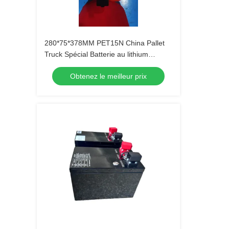
280*75*378MM PET15N China Pallet
Truck Spécial Batterie au lithium
originale 24V 36AH
Obtenez le meilleur prix