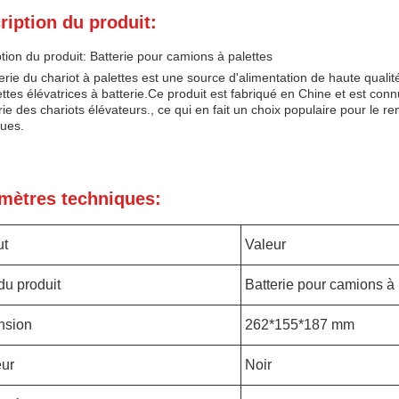
ription du produit:
tion du produit: Batterie pour camions à palettes
erie du chariot à palettes est une source d'alimentation de haute quali
ettes élévatrices à batterie.Ce produit est fabriqué en Chine et est c
trie des chariots élévateurs., ce qui en fait un choix populaire pour le
ques.
mètres techniques:
ut
Valeur
u produit
Batterie pour camions à 
nsion
262*155*187 mm
ur
Noir