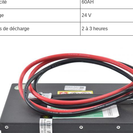
ité
60AH
ge
24 V
s de décharge
2 à 3 heures