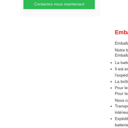
Contactez-nous maintenant
Emba
Emballa
Notre b
Emball
La batt
Il est 
l'expéd
La boît
Pour le
Pour la
Nous of
Transpo
intérie
Expédit
batteri