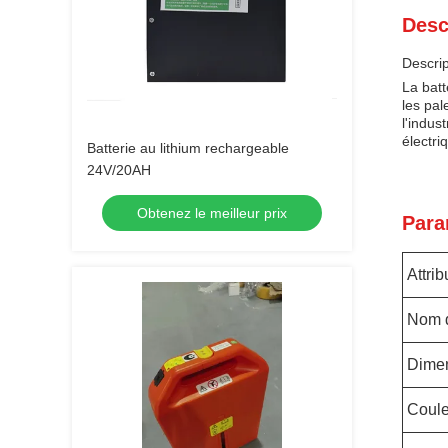
Desc
Descrip
La batt
les pal
l'indus
électri
Batterie au lithium rechargeable
24V/20AH
Obtenez le meilleur prix
Para
Attrib
Nom d
Dime
Coule