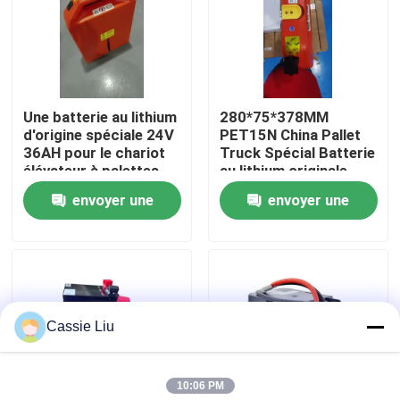
Visite d'usine
Contrôle de qualité
Une batterie au lithium
280*75*378MM
d'origine spéciale 24V
PET15N China Pallet
36AH pour le chariot
Truck Spécial Batterie
Demandez une citation
élévateur à palettes
au lithium originale
PET15N
24V 36AH
envoyer une
envoyer une
batterie au lithium de chariot élévateur
demande
demande
Lithium électrique Ion Battery de chariot élévateur
Cassie Liu
Batterie de chariot élévateur au lithium-ion de 48 volts
10:06 PM
Batterie de camion de palette