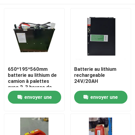
650*195*560mm
Batterie au lithium
batterie au lithium de
rechargeable
camion à palettes
24V/20AH
avec 2-3 heures de
temps de décharge
Maison
envoyer une
envoyer une
pour les opérations
demande
demande
Produits
Au sujet de nous