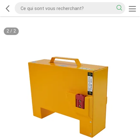
2
/
2