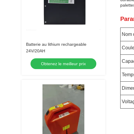
palette
Para
Nom d
Batterie au lithium rechargeable
Coule
24V/20AH
Capac
Obtenez le meilleur prix
Temp
Dime
Volta