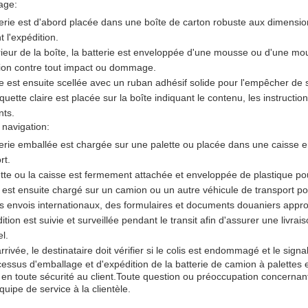
age:
erie est d'abord placée dans une boîte de carton robuste aux dimensi
 l'expédition.
érieur de la boîte, la batterie est enveloppée d'une mousse ou d'une m
tion contre tout impact ou dommage.
e est ensuite scellée avec un ruban adhésif solide pour l'empêcher de s
quette claire est placée sur la boîte indiquant le contenu, les instruct
nts.
 navigation:
erie emballée est chargée sur une palette ou placée dans une caisse en
rt.
ette ou la caisse est fermement attachée et enveloppée de plastique 
 est ensuite chargé sur un camion ou un autre véhicule de transport pou
s envois internationaux, des formulaires et documents douaniers appropr
ition est suivie et surveillée pendant le transit afin d'assurer une liv
el.
rrivée, le destinataire doit vérifier si le colis est endommagé et le si
essus d'emballage et d'expédition de la batterie de camion à palettes 
 en toute sécurité au client.Toute question ou préoccupation concernant
quipe de service à la clientèle.