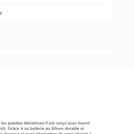
v
es palettes élévatrices.Il est conçu pour fournir
ôt. Grâce à sa batterie au lithium durable et
n douceur et sans interruption de votre chariot à