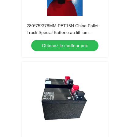
280*75*378MM PET15N China Pallet
Truck Spécial Batterie au lithium
originale 24V 36AH
Obtenez le meilleur prix