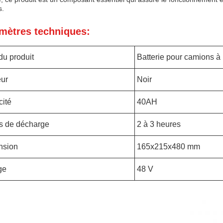
s.
mètres techniques:
u produit
Batterie pour camions à 
ur
Noir
ité
40AH
s de décharge
2 à 3 heures
nsion
165x215x480 mm
ge
48 V