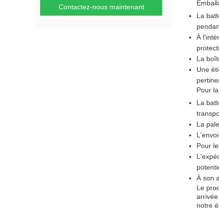
Emball
Contactez-nous maintenant
La batt
pendant
À l'int
protec
La boît
Une éti
pertine
Pour la
La batt
transpo
La pal
L'envoi
Pour le
L'expéd
potenti
À son a
Le proc
arrivée
notre é