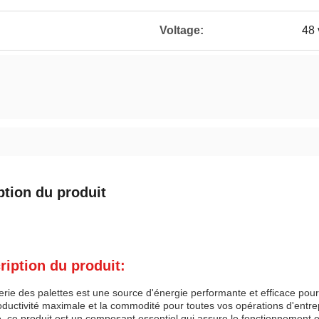
Voltage:
48 
ption du produit
ription du produit:
erie des palettes est une source d'énergie performante et efficace pour l
ductivité maximale et la commodité pour toutes vos opérations d'entrep
, ce produit est un composant essentiel qui assure le fonctionnement e