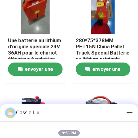
Visite d'usine
Contrôle de qualité
Une batterie au lithium
280*75*378MM
d'origine spéciale 24V
PET15N China Pallet
36AH pour le chariot
Truck Spécial Batterie
Demandez une citation
élévateur à palettes
au lithium originale
PET15N
24V 36AH
envoyer une
envoyer une
batterie au lithium de chariot élévateur
demande
demande
Lithium électrique Ion Battery de chariot élévateur
Cassie Liu
Batterie de chariot élévateur au lithium-ion de 48 volts
9:58 PM
Batterie de camion de palette