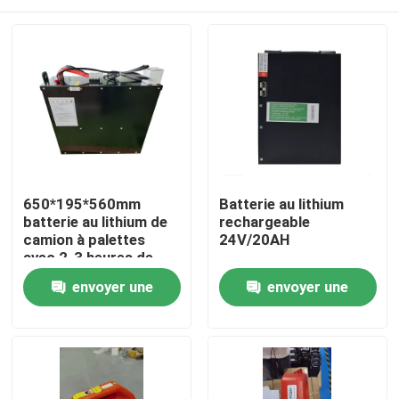
650*195*560mm
Batterie au lithium
batterie au lithium de
rechargeable
camion à palettes
24V/20AH
avec 2-3 heures de
temps de décharge
Maison
envoyer une
envoyer une
pour les opérations
demande
demande
Produits
Au sujet de nous