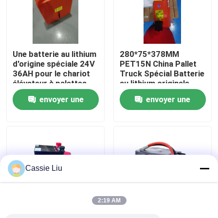
Visite d'usine
Une batterie au lithium
280*75*378MM
Contrôle de qualité
d'origine spéciale 24V
PET15N China Pallet
36AH pour le chariot
Truck Spécial Batterie
élévateur à palettes
au lithium originale
Demandez une citation
PET15N
24V 36AH
envoyer une
envoyer une
demande
demande
batterie au lithium de chariot élévateur
Lithium électrique Ion Battery de chariot élévateur
Cassie Liu
Batterie de chariot élévateur au lithium-ion de 48 volts
2:19 AM
Batterie de camion de palette