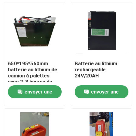
650*195*560mm
Batterie au lithium
batterie au lithium de
rechargeable
camion à palettes
24V/20AH
avec 2-3 heures de
temps de décharge
envoyer une
envoyer une
pour les opérations
Maison
demande
demande
Produits
Au sujet de nous