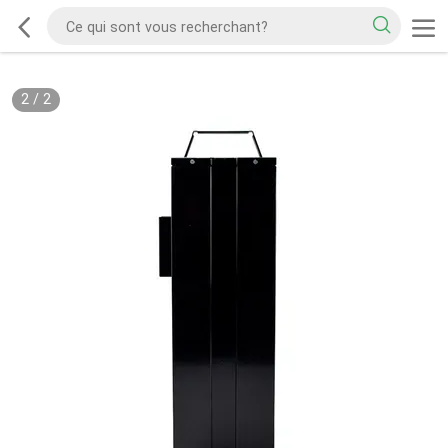
2
/
2