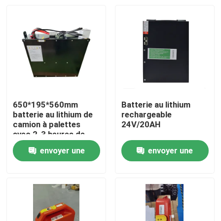
650*195*560mm
Batterie au lithium
batterie au lithium de
rechargeable
camion à palettes
24V/20AH
avec 2-3 heures de
temps de décharge
envoyer une
envoyer une
pour les opérations
Maison
demande
demande
Produits
Au sujet de nous