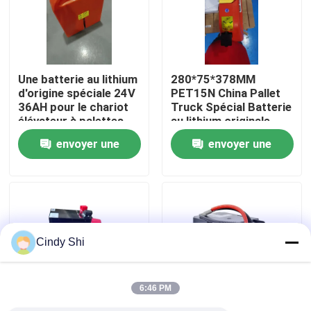
Visite d'usine
Une batterie au lithium
280*75*378MM
Contrôle de qualité
d'origine spéciale 24V
PET15N China Pallet
36AH pour le chariot
Truck Spécial Batterie
élévateur à palettes
au lithium originale
Demandez une citation
PET15N
24V 36AH
envoyer une
envoyer une
batterie au lithium de chariot élévateur
demande
demande
Lithium électrique Ion Battery de chariot élévateur
Cindy Shi
Batterie de chariot élévateur au lithium-ion de 48 volts
6:46 PM
Batterie de camion de palette