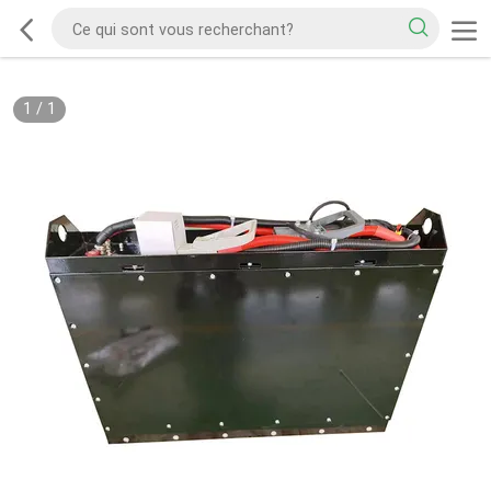
1
/
1