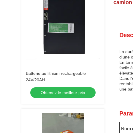
camion 
Desc
La duré
d'une o
En term
facile 
élévat
Batterie au lithium rechargeable
Dans l'
24V/20AH
rentabi
une bat
Obtenez le meilleur prix
Para
Nom d