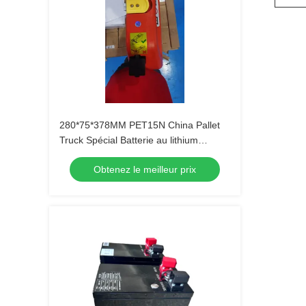
280*75*378MM PET15N China Pallet
Truck Spécial Batterie au lithium
originale 24V 36AH
Obtenez le meilleur prix