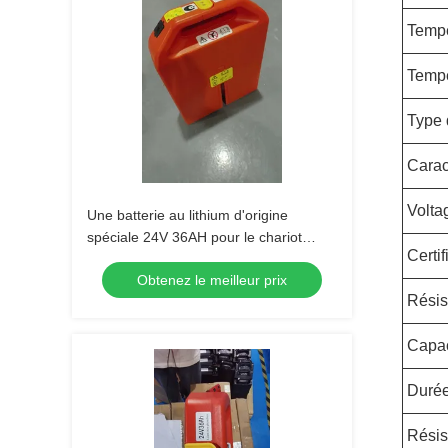
Tempé
Tempé
Type 
Carac
Volta
Une batterie au lithium d'origine
spéciale 24V 36AH pour le chariot
Certif
élévateur à palettes PET15N
Obtenez le meilleur prix
Résis
Capac
Durée
Résis