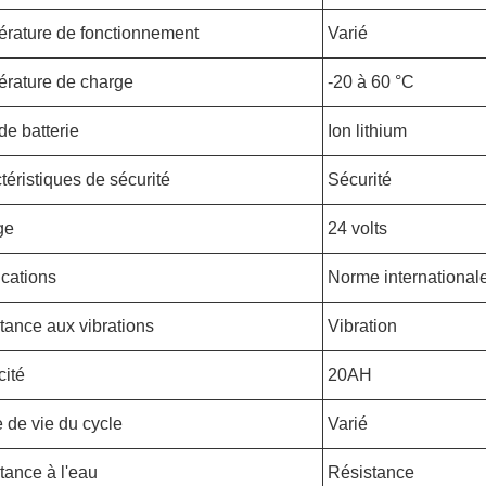
rature de fonctionnement
Varié
rature de charge
-20 à 60 °C
de batterie
Ion lithium
téristiques de sécurité
Sécurité
ge
24 volts
ications
Norme international
tance aux vibrations
Vibration
ité
20AH
 de vie du cycle
Varié
tance à l'eau
Résistance