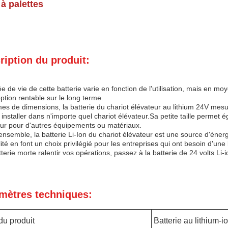
à palettes
ription du produit:
e de vie de cette batterie varie en fonction de l'utilisation, mais en moye
ption rentable sur le long terme.
es de dimensions, la batterie du chariot élévateur au lithium 24V me
à installer dans n'importe quel chariot élévateur.Sa petite taille permet
eur pour d'autres équipements ou matériaux.
ensemble, la batterie Li-Ion du chariot élévateur est une source d'énergi
lité en font un choix privilégié pour les entreprises qui ont besoin d'une
terie morte ralentir vos opérations, passez à la batterie de 24 volts Li-i
mètres techniques:
u produit
Batterie au lithium-i