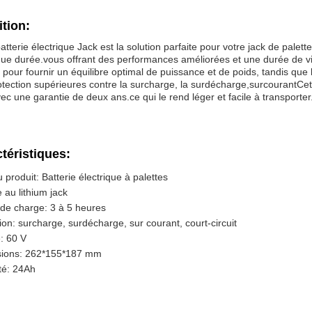
ition:
atterie électrique Jack est la solution parfaite pour votre jack de palett
ue durée.vous offrant des performances améliorées et une durée de vie
pour fournir un équilibre optimal de puissance et de poids, tandis que l
tection supérieures contre la surcharge, la surdécharge,surcourantCett
ec une garantie de deux ans.ce qui le rend léger et facile à transporter
téristiques:
produit: Batterie électrique à palettes
e au lithium jack
de charge: 3 à 5 heures
ion: surcharge, surdécharge, sur courant, court-circuit
: 60 V
ions: 262*155*187 mm
té: 24Ah