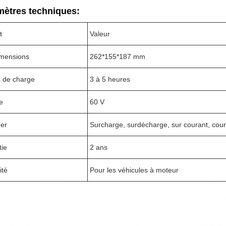
mètres techniques:
t
Valeur
imensions
262*155*187 mm
 de charge
3 à 5 heures
e
60 V
ger
Surcharge, surdécharge, sur courant, court
tie
2 ans
ité
Pour les véhicules à moteur