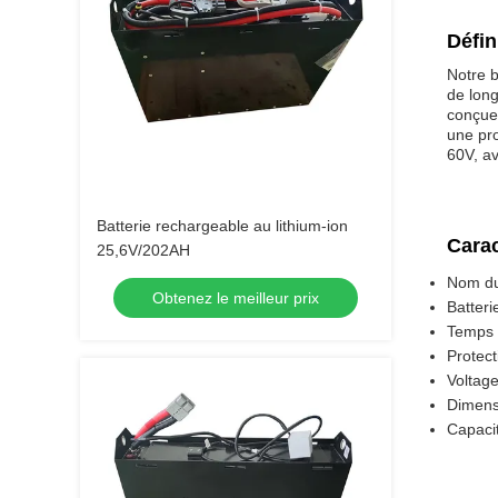
Défin
Notre b
de long
conçue 
une pro
60V, av
Batterie rechargeable au lithium-ion
Carac
25,6V/202AH
Nom du 
Obtenez le meilleur prix
Batteri
Temps 
Protect
Voltage
Dimens
Capaci