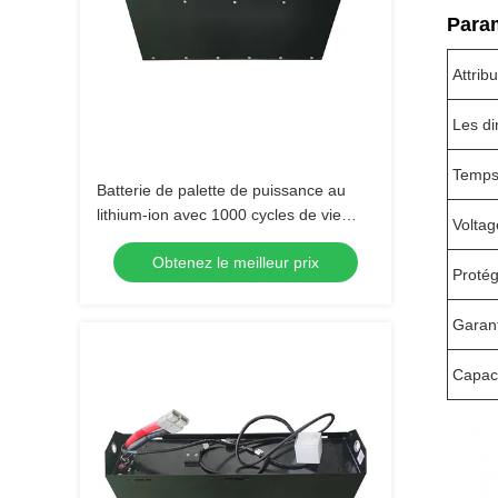
Para
Attribu
Les d
Temps
Batterie de palette de puissance au
lithium-ion avec 1000 cycles de vie
Voltag
650x195x560mm
Obtenez le meilleur prix
Proté
Garan
Capac