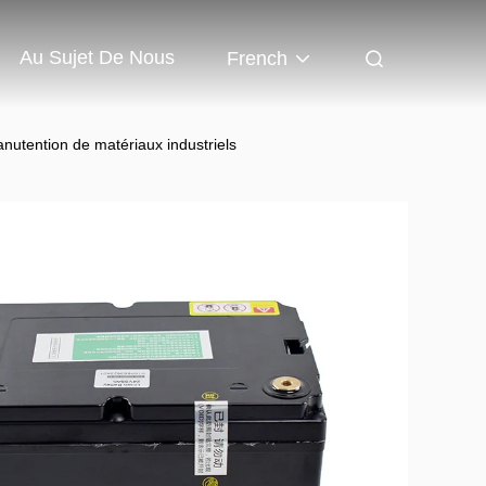
Au Sujet De Nous
French
anutention de matériaux industriels