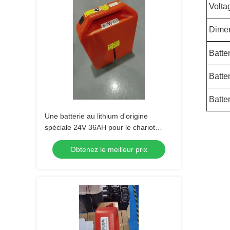
Volta
Dime
Batter
Batte
Batter
Une batterie au lithium d'origine
spéciale 24V 36AH pour le chariot
élévateur à palettes PET15N
Obtenez le meilleur prix