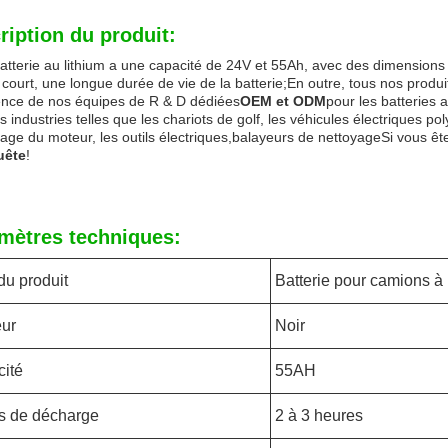
ription du produit:
atterie au lithium a une capacité de 24V et 55Ah, avec des dimension
court, une longue durée de vie de la batterie;
En outre, tous nos produi
ence de nos équipes de R & D dédiées
OEM et ODM
pour les batteries
s industries telles que les chariots de golf, les véhicules électriques pol
ge du moteur, les outils électriques,balayeurs de nettoyageSi vous ête
uête
!
mètres techniques:
u produit
Batterie pour camions à 
ur
Noir
ité
55AH
s de décharge
2 à 3 heures