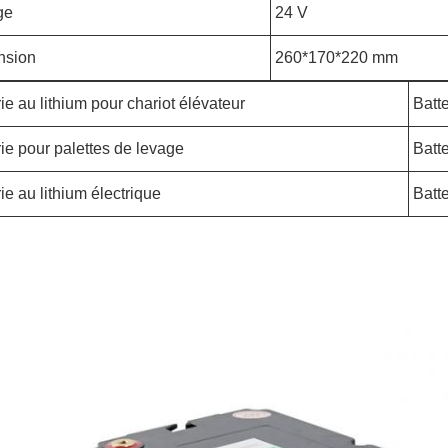
ge
24 V
nsion
260*170*220 mm
ie au lithium pour chariot élévateur
Batt
rie pour palettes de levage
Batt
ie au lithium électrique
Batt