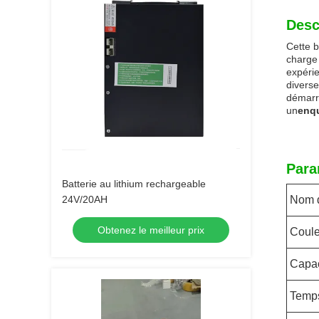
Desc
Cette b
charge 
expéri
diverse
démarra
un
enq
Para
Batterie au lithium rechargeable
24V/20AH
Nom d
Obtenez le meilleur prix
Coule
Capac
Temp