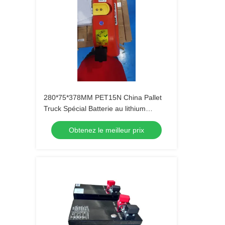
280*75*378MM PET15N China Pallet
Truck Spécial Batterie au lithium
originale 24V 36AH
Obtenez le meilleur prix