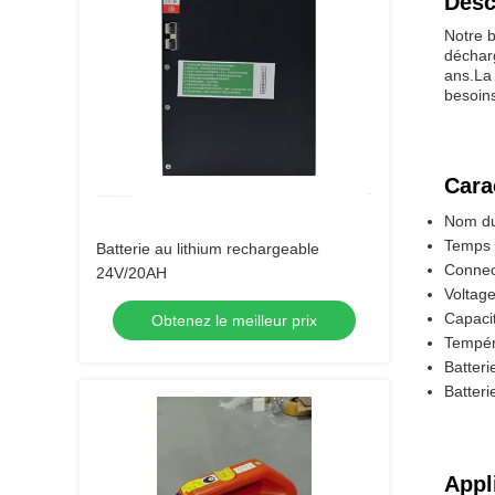
Desc
Notre b
décharg
ans.La 
besoins
Cara
Nom du 
Temps 
Batterie au lithium rechargeable
Connec
24V/20AH
Voltage
Capaci
Obtenez le meilleur prix
Tempér
Batteri
Batteri
Appl