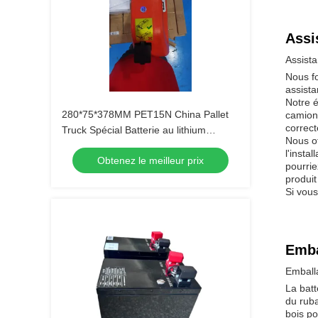
Assi
Assista
Nous fo
assista
Notre é
280*75*378MM PET15N China Pallet
camion 
correct
Truck Spécial Batterie au lithium
Nous of
originale 24V 36AH
l'insta
Obtenez le meilleur prix
pourrie
produit
Si vous
Emba
Emball
La batt
du ruba
bois po