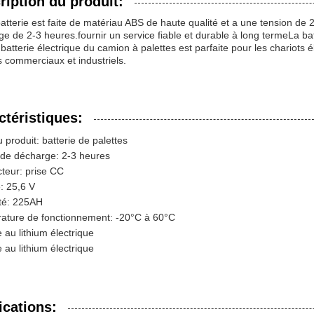
ription du produit:
atterie est faite de matériau ABS de haute qualité et a une tension de 
e de 2-3 heures.fournir un service fiable et durable à long termeLa batt
batterie électrique du camion à palettes est parfaite pour les chariots él
 commerciaux et industriels.
ctéristiques:
produit: batterie de palettes
de décharge: 2-3 heures
teur: prise CC
: 25,6 V
té: 225AH
ature de fonctionnement: -20°C à 60°C
e au lithium électrique
e au lithium électrique
ications: