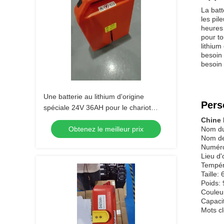
La batt
les pil
heures 
pour to
lithium
besoin 
besoin 
Une batterie au lithium d'origine
Pers
spéciale 24V 36AH pour le chariot
élévateur à palettes PET15N
Chine 
Obtenez le meilleur prix
Nom du 
Nom de
Numéro
Lieu d'
Tempér
Taille
Poids: 
Couleur
Capaci
Mots cl