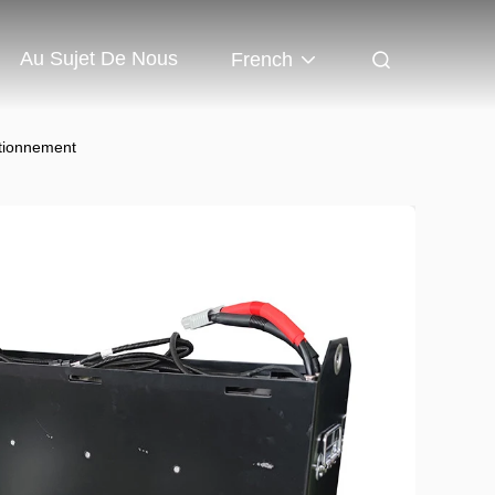
Au Sujet De Nous
French
ctionnement