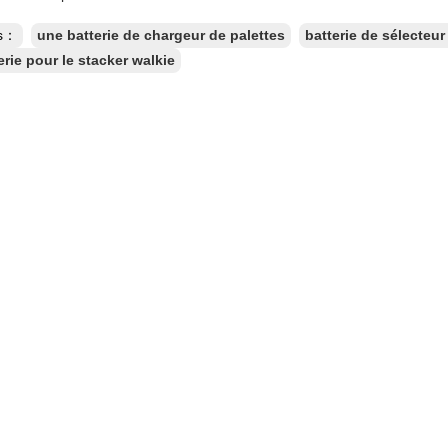
es：
une batterie de chargeur de palettes
batterie de sélecte
erie pour le stacker walkie