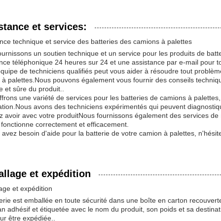
stance et services:
nce technique et service des batteries des camions à palettes
urnissons un soutien technique et un service pour les produits de batt
nce téléphonique 24 heures sur 24 et une assistance par e-mail pour t
quipe de techniciens qualifiés peut vous aider à résoudre tout problèm
à palettes.Nous pouvons également vous fournir des conseils technique
e et sûre du produit..
frons une variété de services pour les batteries de camions à palettes, y
llation.Nous avons des techniciens expérimentés qui peuvent diagnosti
z avoir avec votre produitNous fournissons également des services de
 fonctionne correctement et efficacement.
 avez besoin d'aide pour la batterie de votre camion à palettes, n'hésit
llage et expédition
age et expédition
erie est emballée en toute sécurité dans une boîte en carton recouvert
n adhésif et étiquetée avec le nom du produit, son poids et sa destinati
ur être expédiée..