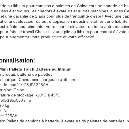
erie au lithium pour camions à palettes en Chine est une batterie de hau
euses électriques, les chariots élévateurs et autres machines lourdes.C
et une garantie de 2 ans pour plus de tranquillité d'esprit.Avec une cap
ut chariot élévateur ou autre application industrielle.offrant une fiabil
 est idéale pour alimenter votre chariot élévateur ou toute autre machi
pour faire le travail.Choisissez une pile au lithium pour chariot élévat
pour augmenter votre productivité et votre efficacité.
onnalisation:
Mini Pallets Truck Batterie au lithium
produit: batterie de palettes
 marque: Chine mini-chargeuse à lithium
 de modèle: 25,6V 225AH
origine: Chine
ature de stockage: -20°C à 45°C
: 650x195x560 mm
90 kg
: Noir
té: 225AH
és: Pallets de camions à batterie, élévateurs de palettes de batteries, 