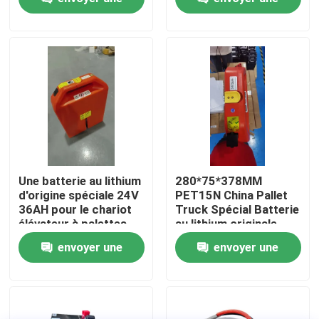
pour les opérations
demande
demande
Visite d'usine
Contrôle de qualité
Demandez une citation
batterie au lithium de chariot élévateur
Une batterie au lithium
280*75*378MM
d'origine spéciale 24V
PET15N China Pallet
36AH pour le chariot
Truck Spécial Batterie
Lithium électrique Ion Battery de chariot élévateur
élévateur à palettes
au lithium originale
PET15N
24V 36AH
envoyer une
envoyer une
Batterie de chariot élévateur au lithium-ion de 48 volts
demande
demande
Batterie de camion de palette