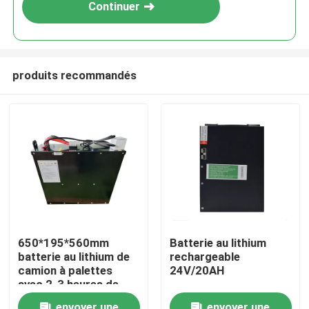
Continuer
produits recommandés
Maison
650*195*560mm
Batterie au lithium
batterie au lithium de
rechargeable
Produits
camion à palettes
24V/20AH
avec 2-3 heures de
temps de décharge
Au sujet de nous
envoyer une
envoyer une