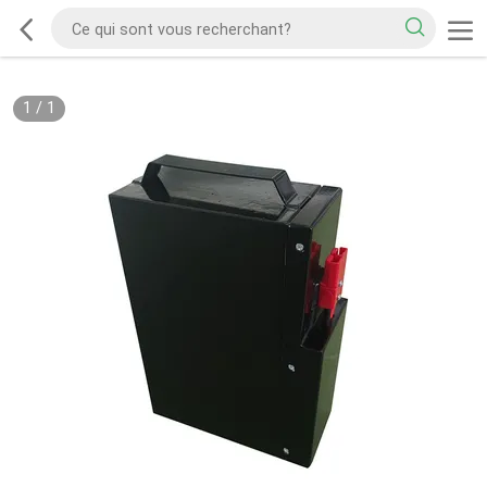
1
/
1