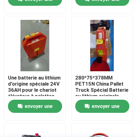
pour les opérations
demande
demande
Visite d'usine
Contrôle de qualité
Demandez une citation
batterie au lithium de chariot élévateur
Une batterie au lithium
280*75*378MM
d'origine spéciale 24V
PET15N China Pallet
36AH pour le chariot
Truck Spécial Batterie
Lithium électrique Ion Battery de chariot élévateur
élévateur à palettes
au lithium originale
PET15N
24V 36AH
envoyer une
envoyer une
Batterie de chariot élévateur au lithium-ion de 48 volts
demande
demande
Batterie de camion de palette