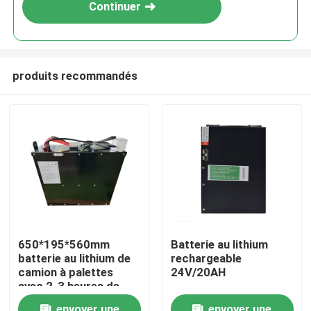
Continuer
produits recommandés
Maison
650*195*560mm
Batterie au lithium
batterie au lithium de
rechargeable
Produits
camion à palettes
24V/20AH
avec 2-3 heures de
temps de décharge
Au sujet de nous
envoyer une
envoyer une