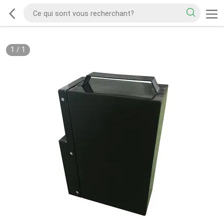
1
/
1