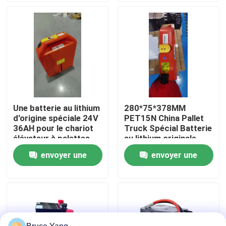
Visite d'usine
Contrôle de qualité
Demandez une citation
Une batterie au lithium
280*75*378MM
d'origine spéciale 24V
PET15N China Pallet
batterie au lithium de chariot élévateur
36AH pour le chariot
Truck Spécial Batterie
élévateur à palettes
au lithium originale
PET15N
24V 36AH
envoyer une
envoyer une
Lithium électrique Ion Battery de chariot élévateur
demande
demande
Batterie de chariot élévateur au lithium-ion de 48 volts
Batterie de camion de palette