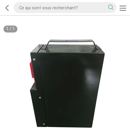
1
/
1