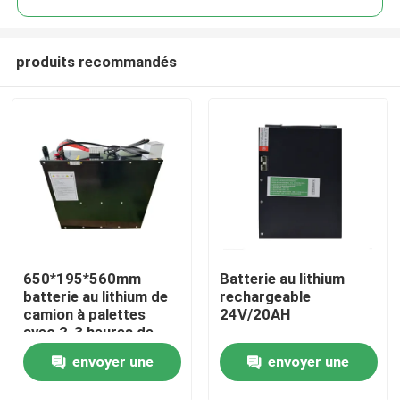
produits recommandés
650*195*560mm
Batterie au lithium
Maison
batterie au lithium de
rechargeable
camion à palettes
24V/20AH
avec 2-3 heures de
Produits
temps de décharge
envoyer une
envoyer une
pour les opérations
Au sujet de nous
demande
demande