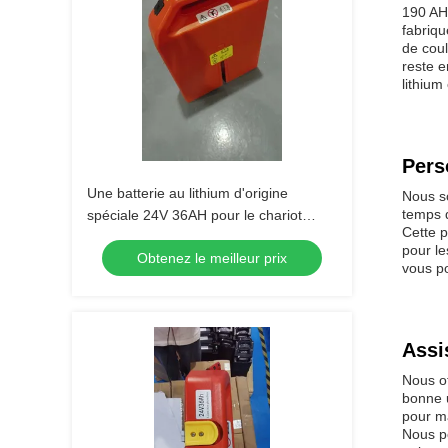
190 AH.
fabriqu
de coul
reste e
lithium
Pers
Une batterie au lithium d'origine
Nous so
temps d
spéciale 24V 36AH pour le chariot
Cette p
élévateur à palettes PET15N
pour le
Obtenez le meilleur prix
vous po
Assi
Nous of
bonne 
pour ma
Nous p