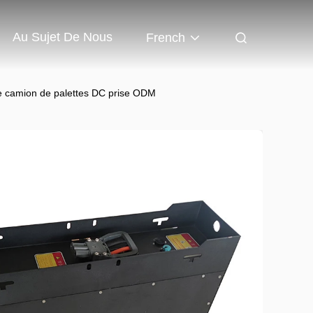
Au Sujet De Nous
French
ique camion de palettes DC prise ODM