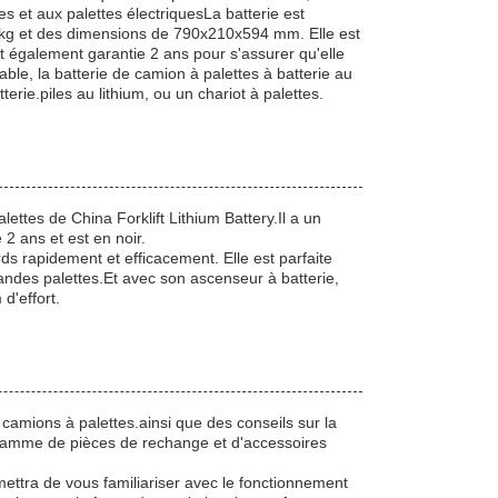
es et aux palettes électriquesLa batterie est
0 kg et des dimensions de 790x210x594 mm. Elle est
est également garantie 2 ans pour s'assurer qu'elle
able, la batterie de camion à palettes à batterie au
terie.piles au lithium, ou un chariot à palettes.
lettes de China Forklift Lithium Battery.Il a un
2 ans et est en noir.
rds rapidement et efficacement. Elle est parfaite
randes palettes.Et avec son ascenseur à batterie,
d'effort.
camions à palettes.ainsi que des conseils sur la
 gamme de pièces de rechange et d'accessoires
ttra de vous familiariser avec le fonctionnement