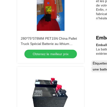
et les 
de votr
Enfin, 
fabrica
n'hésit
Emba
280*75*378MM PET15N China Pallet
Truck Spécial Batterie au lithium
Emball
originale 24V 36AH
La batt
extérie
Obtenez le meilleur prix
Étiquett
une batt