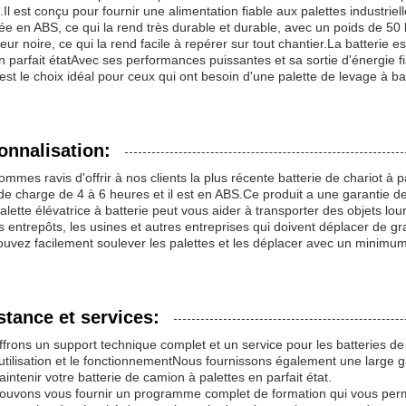
Il est conçu pour fournir une alimentation fiable aux palettes industriell
ée en ABS, ce qui la rend très durable et durable, avec un poids de 5
eur noire, ce qui la rend facile à repérer sur tout chantier.La batterie 
n parfait étatAvec ses performances puissantes et sa sortie d'énergie fi
 est le choix idéal pour ceux qui ont besoin d'une palette de levage à bat
onnalisation:
mmes ravis d'offrir à nos clients la plus récente batterie de chariot à pa
e charge de 4 à 6 heures et il est en ABS.Ce produit a une garantie de 
alette élévatrice à batterie peut vous aider à transporter des objets lou
s entrepôts, les usines et autres entreprises qui doivent déplacer de g
uvez facilement soulever les palettes et les déplacer avec un minimum 
stance et services:
frons un support technique complet et un service pour les batteries de 
utilisation et le fonctionnementNous fournissons également une large
intenir votre batterie de camion à palettes en parfait état.
ouvons vous fournir un programme complet de formation qui vous perme