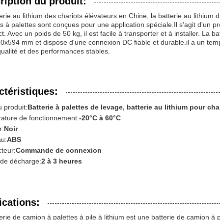
ription du produit:
erie au lithium des chariots élévateurs en Chine, la batterie au lithium du
 à palettes sont conçues pour une application spéciale.Il s'agit d'un p
. Avec un poids de 50 kg, il est facile à transporter et à installer. La b
0x594 mm et dispose d'une connexion DC fiable et durable.il a un tem
ualité et des performances stables.
ctéristiques:
 produit:
Batterie à palettes de levage, batterie au lithium pour cha
ature de fonctionnement:
-20°C à 60°C
r:
Noir
au:
ABS
teur:
Commande de connexion
de décharge:
2 à 3 heures
ications:
erie de camion à palettes à pile à lithium est une batterie de camion à