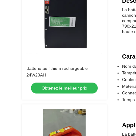
Desc
La batt
camions
compact
790x21
haute q
Cara
Nom du
Batterie au lithium rechargeable
Tempér
24V/20AH
Couleu
Matéri
Obtenez le meilleur prix
Connec
Temps 
Appl
La batt