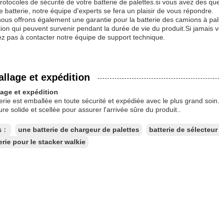
protocoles de sécurité de votre batterie de palettes.si vous avez des q
e batterie, notre équipe d'experts se fera un plaisir de vous répondre.
nous offrons également une garantie pour la batterie des camions à pal
tion qui peuvent survenir pendant la durée de vie du produit.Si jamais
ez pas à contacter notre équipe de support technique.
llage et expédition
age et expédition
erie est emballée en toute sécurité et expédiée avec le plus grand soin
ure solide et scellée pour assurer l'arrivée sûre du produit..
es：
une batterie de chargeur de palettes
batterie de sélecte
erie pour le stacker walkie