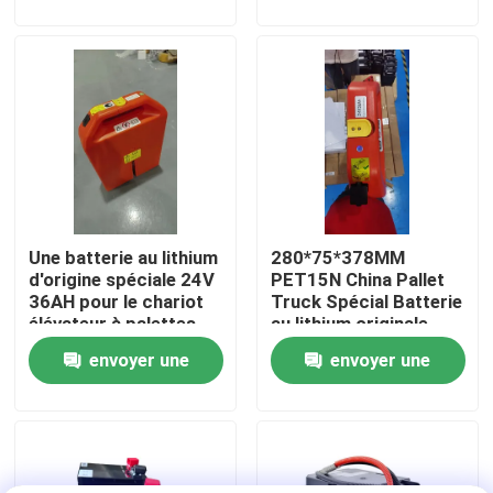
demande
demande
Visite d'usine
Contrôle de qualité
Demandez une citation
Une batterie au lithium
280*75*378MM
batterie au lithium de chariot élévateur
d'origine spéciale 24V
PET15N China Pallet
36AH pour le chariot
Truck Spécial Batterie
élévateur à palettes
au lithium originale
Lithium électrique Ion Battery de chariot élévateur
PET15N
24V 36AH
envoyer une
envoyer une
demande
demande
Batterie de chariot élévateur au lithium-ion de 48 volts
Batterie de camion de palette