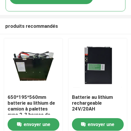
produits recommandés
Maison
650*195*560mm
Batterie au lithium
batterie au lithium de
rechargeable
camion à palettes
24V/20AH
Produits
avec 2-3 heures de
temps de décharge
envoyer une
envoyer une
pour les opérations
Au sujet de nous