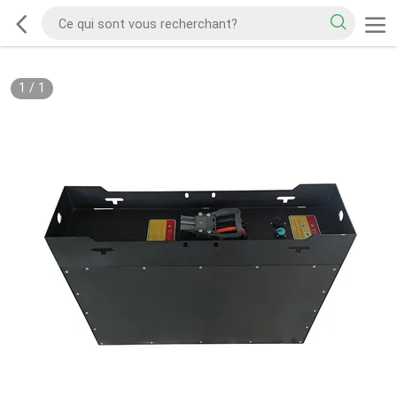
1
/
1