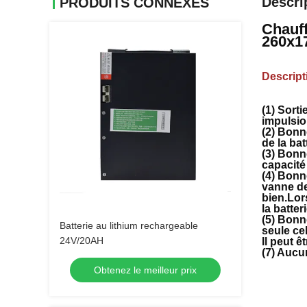
Descri
PRODUITS CONNEXES
Chauff
260x
Descript
(1) Sort
impulsio
(2) Bonn
de la bat
(3) Bonn
capacité
(4) Bonne
vanne de
bien.Lor
la batter
(5) Bonn
Batterie au lithium rechargeable
seule ce
24V/20AH
Il peut 
(7) Aucun
Obtenez le meilleur prix