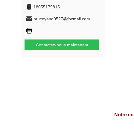
18055179815
bruceyang0527@foxmail.com
Contactez-nous maintenant
Notre en