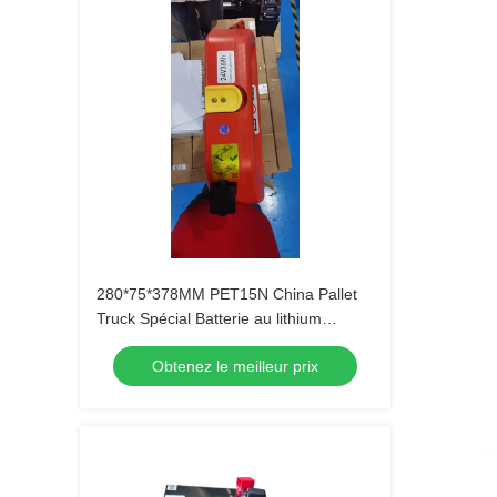
280*75*378MM PET15N China Pallet
Truck Spécial Batterie au lithium
originale 24V 36AH
Obtenez le meilleur prix