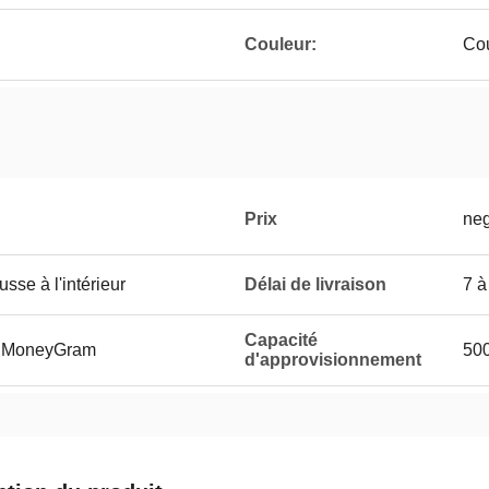
Couleur:
Cou
Prix
neg
sse à l'intérieur
Délai de livraison
7 à
Capacité
et MoneyGram
500
d'approvisionnement