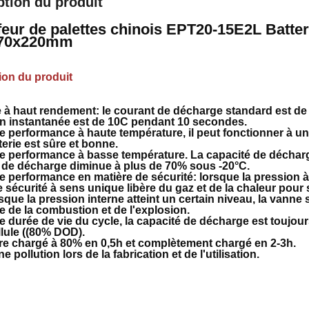
ption du produit
eur de palettes chinois EPT20-15E2L Batteri
170x220mm
ion du produit
ie à haut rendement: le courant de décharge standard est de
n instantanée est de 10C pendant 10 secondes.
e performance à haute température, il peut fonctionner à un
terie est sûre et bonne.
e performance à basse température. La capacité de décharg
 de décharge diminue à plus de 70% sous -20°C.
 performance en matière de sécurité: lorsque la pression à l'
 sécurité à sens unique libère du gaz et de la chaleur pour 
sque la pression interne atteint un certain niveau, la vanne
ie de la combustion et de l'explosion.
e durée de vie du cycle, la capacité de décharge est toujo
llule ((80% DOD).
être chargé à 80% en 0,5h et complètement chargé en 2-3h.
e pollution lors de la fabrication et de l'utilisation.