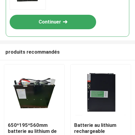
Continuer
produits recommandés
Maison
Produits
650*195*560mm
Batterie au lithium
batterie au lithium de
rechargeable
Au sujet de nous