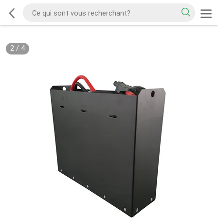
2
/
4