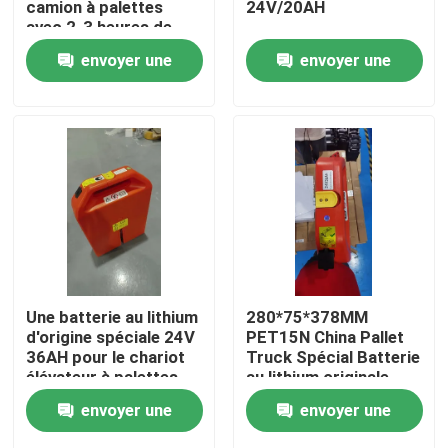
camion à palettes
24V/20AH
avec 2-3 heures de
temps de décharge
Visite d'usine
envoyer une
envoyer une
pour les opérations
demande
demande
Contrôle de qualité
Demandez une citation
batterie au lithium de chariot élévateur
Lithium électrique Ion Battery de chariot élévateur
Une batterie au lithium
280*75*378MM
d'origine spéciale 24V
PET15N China Pallet
36AH pour le chariot
Truck Spécial Batterie
Batterie de chariot élévateur au lithium-ion de 48 volts
élévateur à palettes
au lithium originale
PET15N
24V 36AH
envoyer une
envoyer une
Batterie de camion de palette