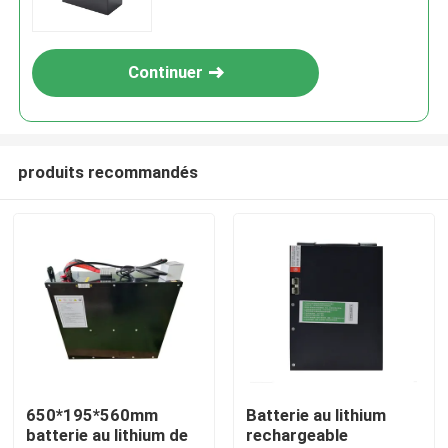
Continuer
produits recommandés
Maison
Produits
650*195*560mm
Batterie au lithium
batterie au lithium de
rechargeable
Au sujet de nous