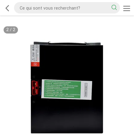
2
/
2