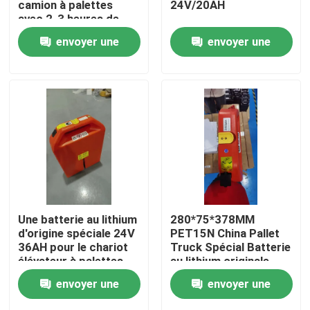
camion à palettes
24V/20AH
avec 2-3 heures de
temps de décharge
Visite d'usine
envoyer une
envoyer une
pour les opérations
demande
demande
Contrôle de qualité
Demandez une citation
batterie au lithium de chariot élévateur
Lithium électrique Ion Battery de chariot élévateur
Une batterie au lithium
280*75*378MM
d'origine spéciale 24V
PET15N China Pallet
36AH pour le chariot
Truck Spécial Batterie
Batterie de chariot élévateur au lithium-ion de 48 volts
élévateur à palettes
au lithium originale
PET15N
24V 36AH
envoyer une
envoyer une
Batterie de camion de palette