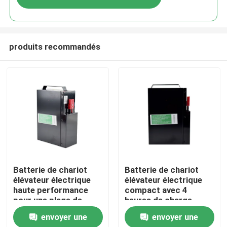
produits recommandés
Maison
Batterie de chariot
Batterie de chariot
élévateur électrique
élévateur électrique
haute performance
compact avec 4
Produits
pour une plage de
heures de charge
température de -20 °C
185*84.5*250mm
envoyer une
envoyer une
à 50 °C
Au sujet de nous