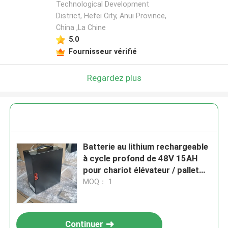
Technological Development
District, Hefei City, Anui Province,
China ,La Chine
5.0
Fournisseur vérifié
Regardez plus
Batterie au lithium rechargeable
à cycle profond de 48V 15AH
pour chariot élévateur / pallet
Trcuk
MOQ： 1
Continuer