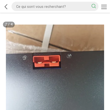
2
/
4