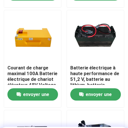
demande
demande
Visite d'usine
Contrôle de qualité
Demandez une citation
Courant de charge
Batterie électrique à
batterie au lithium de chariot élévateur
maximal 100A Batterie
haute performance de
électrique de chariot
51,2 V, batterie au
élévateur 48V Voltage
lithium, batterie
Lithium électrique Ion Battery de chariot élévateur
pour des
LiFePO4
envoyer une
envoyer une
performances
optimales
demande
demande
Batterie de chariot élévateur au lithium-ion de 48 volts
Batterie de camion de palette