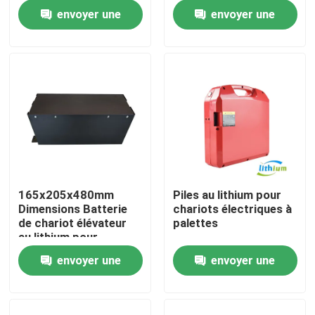
Longue durée de vie
envoyer une
envoyer une
Visite d'usine
demande
demande
Contrôle de qualité
Demandez une citation
batterie au lithium de chariot élévateur
165x205x480mm
Piles au lithium pour
Dimensions Batterie
chariots électriques à
Lithium électrique Ion Battery de chariot élévateur
de chariot élévateur
palettes
au lithium pour
applications lourdes
envoyer une
envoyer une
Batterie de chariot élévateur au lithium-ion de 48 volts
demande
demande
Batterie de camion de palette