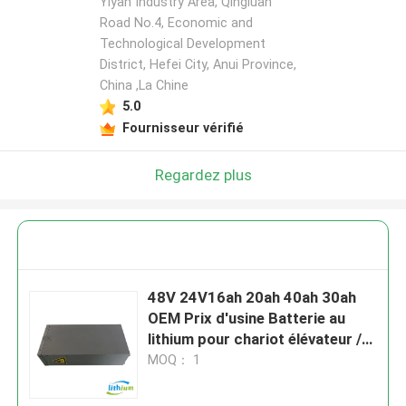
Yiyan Industry Area, Qingluan
Road No.4, Economic and
Technological Development
District, Hefei City, Anui Province,
China ,La Chine
5.0
Fournisseur vérifié
Regardez plus
48V 24V16ah 20ah 40ah 30ah
OEM Prix d'usine Batterie au
lithium pour chariot élévateur /
Vélo électrique / Golf
MOQ： 1