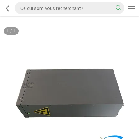
1
/
1