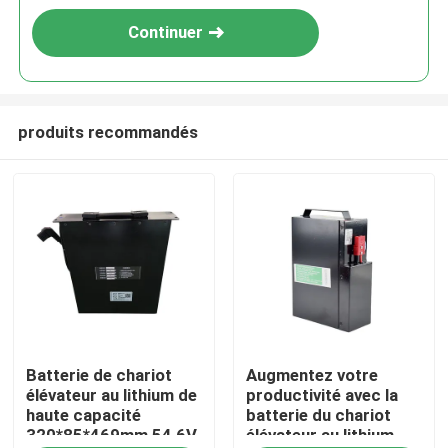
Continuer
produits recommandés
Maison
Batterie de chariot
Augmentez votre
Produits
élévateur au lithium de
productivité avec la
haute capacité
batterie du chariot
320*85*469mm 54,6V
élévateur au lithium
Au sujet de nous