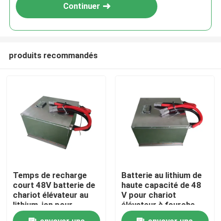
Continuer
produits recommandés
Maison
Temps de recharge
Batterie au lithium de
court 48V batterie de
haute capacité de 48
Produits
chariot élévateur au
V pour chariot
lithium-ion pour
élévateur à fourche
différentes
avec un temps de
Au sujet de nous
envoyer une
envoyer une