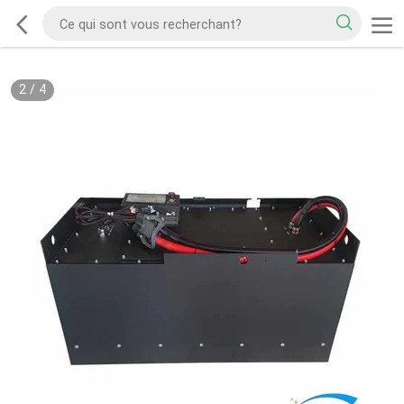
2
/
4